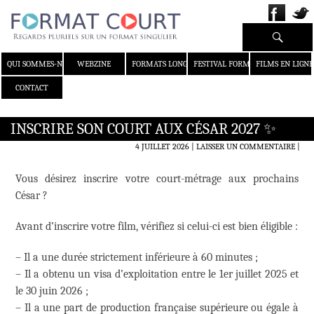
Recherche
ALLER AU CONTENU
QUI SOMMES-NOUS ?
WEBZINE
FORMATS LONGS
FESTIVAL FORMAT COURT
FILMS EN LIGNE
CONTACT
INSCRIRE SON COURT AUX CÉSAR 2027 ✨
4 JUILLET 2026
LAISSER UN COMMENTAIRE
|
Vous désirez inscrire votre court-métrage aux prochains
César ?
Avant d’inscrire votre film, vérifiez si celui-ci est bien éligible :
– Il a une durée strictement inférieure à 60 minutes ;
– Il a obtenu un visa d’exploitation entre le 1er juillet 2025 et
le 30 juin 2026 ;
– Il a une part de production française supérieure ou égale à