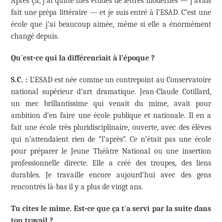
Après ça, j’ai quitté mes études de lettres modernes — j’avais
fait une prépa littéraire — et je suis entré à l’ESAD. C’est une
école que j’ai beaucoup aimée, même si elle a énormément
changé depuis.
Qu
’
est-ce qui la diffé
renciait
à l’époque ?
S.C. :
L’ESAD est née comme un contrepoint au Conservatoire
national supérieur d’art dramatique. Jean-Claude Cotillard,
un mec brillantissime qui venait du mime, avait pour
ambition d’en faire une école publique et nationale. Il en a
fait une école très pluridisciplinaire, ouverte, avec des élèves
qui n’attendaient rien de “l’après”. Ce n’était pas une école
pour préparer le Jeune Théâtre National ou une insertion
professionnelle directe. Elle a créé des troupes, des liens
durables. Je travaille encore aujourd’hui avec des gens
rencontrés là-bas il y a plus de vingt ans.
Tu cites le mime. Est-ce que ça t
’
a servi par la suite
dans
ton travail ?