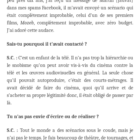
peu près dix ans, j’ai reçu un message de Martin [Jauvat]
dans mes spams Facebook, il m’avait envoyé un scénario qui
était complètement improbable, celui d’un de ses premiers
films,
Mozeb
, complètement improbable, avec zéro budget.
J’ai adoré cette audace.
Sais-tu pourquoi il t’avait contacté ?
S.C. :
C’est un enfant de la télé. Il n’a pas trop la hiérarchie ou
le snobisme qu’on peut avoir vis-à-vis du cinéma contre la
télé et les œuvres audiovisuelles en général. La seule chose
qu’il pouvait autoproduire, c’était des courts-métrages. Il
avait décidé de faire du cinéma, quoi qu’il arrive et de
s’acheter sa propre légitimité donc, il était obligé de passer par
là.
T
u n’as pas envie d’écrire ou de réaliser ?
S.C. :
Tout le monde a des scénarios sous le coude, mais je
n’ai pas le temps. Je fais beaucoup de théâtre, de tournages, et