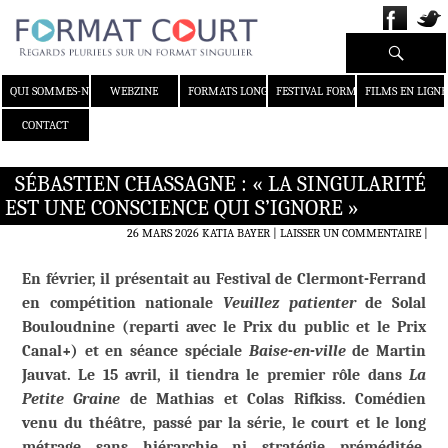
Recherche
ALLER AU CONTENU
QUI SOMMES-NOUS ?
WEBZINE
FORMATS LONGS
FESTIVAL FORMAT COURT
FILMS EN LIGNE
CONTACT
SÉBASTIEN CHASSAGNE : « LA SINGULARITÉ
EST UNE CONSCIENCE QUI S’IGNORE »
26 MARS 2026
KATIA BAYER
LAISSER UN COMMENTAIRE
|
En février, il présentait au Festival de Clermont-Ferrand
en compétition nationale
Veuillez patienter
de Solal
Bouloudnine (reparti avec le Prix du public et le Prix
Canal+)
et en séance spéciale
Baise-en-ville
de Martin
Jauvat. Le 15 avril, il tiendra le premier rôle dans
La
Petite Graine
de Mathias et Colas Rifkiss.
Comédien
venu du théâtre, passé par la série, le court et le long
métrage sans hiérarchie ni straté
gie préméditée,