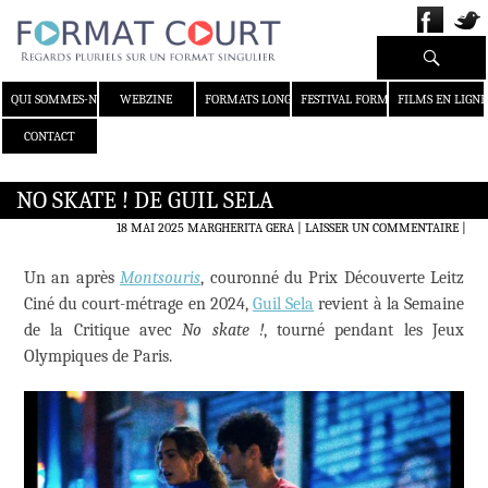
Recherche
ALLER AU CONTENU
QUI SOMMES-NOUS ?
WEBZINE
FORMATS LONGS
FESTIVAL FORMAT COURT
FILMS EN LIGNE
CONTACT
NO SKATE ! DE GUIL SELA
18 MAI 2025
MARGHERITA GERA
LAISSER UN COMMENTAIRE
|
Un an après
Montsouris
, couronné du Prix Découverte Leitz
Ciné du court-métrage en 2024,
Guil Sela
revient à la Semaine
de la Critique avec
No skate !
, tourné pendant les Jeux
Olympiques de Paris.