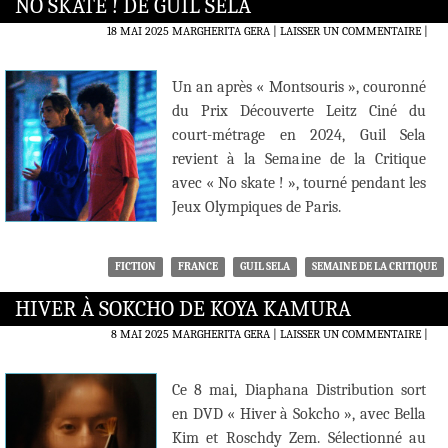
NO SKATE ! DE GUIL SELA
18 MAI 2025
MARGHERITA GERA
LAISSER UN COMMENTAIRE
|
Un an après « Montsouris », couronné
du Prix Découverte Leitz Ciné du
court-métrage en 2024, Guil Sela
revient à la Semaine de la Critique
avec « No skate ! », tourné pendant les
Jeux Olympiques de Paris.
FICTION
FRANCE
GUIL SELA
SEMAINE DE LA CRITIQUE
HIVER À SOKCHO DE KOYA KAMURA
8 MAI 2025
MARGHERITA GERA
LAISSER UN COMMENTAIRE
|
Ce 8 mai, Diaphana Distribution sort
en DVD « Hiver à Sokcho », avec Bella
Kim et Roschdy Zem. Sélectionné au