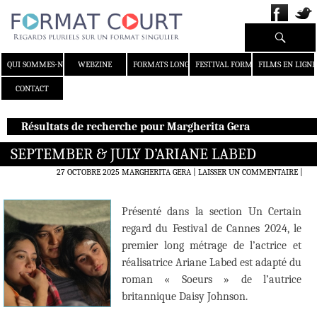
Recherche
ALLER AU CONTENU
QUI SOMMES-NOUS ?
WEBZINE
FORMATS LONGS
FESTIVAL FORMAT COURT
FILMS EN LIGNE
CONTACT
Résultats de recherche pour Margherita Gera
SEPTEMBER & JULY D’ARIANE LABED
27 OCTOBRE 2025
MARGHERITA GERA
LAISSER UN COMMENTAIRE
|
Présenté dans la section Un Certain
regard du Festival de Cannes 2024, le
premier long métrage de l’actrice et
réalisatrice Ariane Labed est adapté du
roman « Soeurs » de l’autrice
britannique Daisy Johnson.