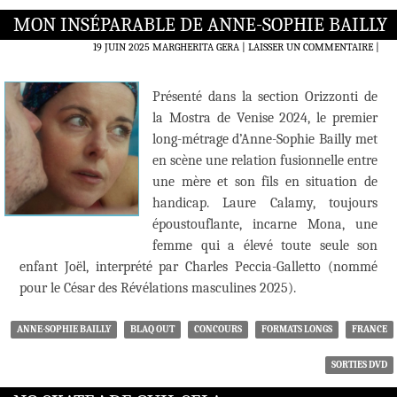
MON INSÉPARABLE DE ANNE-SOPHIE BAILLY
19 JUIN 2025
MARGHERITA GERA
LAISSER UN COMMENTAIRE
|
Présenté dans la section Orizzonti de
la Mostra de Venise 2024, le premier
long-métrage d’Anne-Sophie Bailly met
en scène une relation fusionnelle entre
une mère et son fils en situation de
handicap. Laure Calamy, toujours
époustouflante, incarne Mona, une
femme qui a élevé toute seule son
enfant Joël, interprété par Charles Peccia-Galletto (nommé
pour le César des Révélations masculines 2025).
ANNE-SOPHIE BAILLY
BLAQ OUT
CONCOURS
FORMATS LONGS
FRANCE
SORTIES DVD