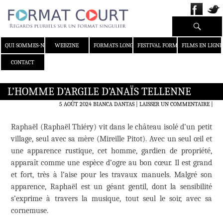
Recherche
ALLER AU CONTENU
QUI SOMMES-NOUS ?
WEBZINE
FORMATS LONGS
FESTIVAL FORMAT COURT
FILMS EN LIGNE
CONTACT
L’HOMME D’ARGILE D’ANAÏS TELLENNE
5 AOÛT 2024
BIANCA DANTAS
LAISSER UN COMMENTAIRE
|
Raphaël (Raphaël Thiéry) vit dans le château isolé d’un petit
village, seul avec sa mère (Mireille Pitot). Avec un seul œil et
une apparence rustique, cet homme, gardien de propriété,
apparaît comme une espèce d’ogre au bon cœur. Il est grand
et fort, très à l’aise pour les travaux manuels. Malgré son
apparence, Raphaël est un géant gentil, dont la sensibilité
s’exprime à travers la musique, tout seul le soir, avec sa
cornemuse.