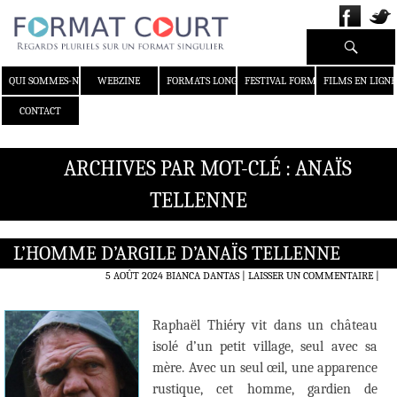
Recherche
ALLER AU CONTENU
QUI SOMMES-NOUS ?
WEBZINE
FORMATS LONGS
FESTIVAL FORMAT COURT
FILMS EN LIGNE
CONTACT
ARCHIVES PAR MOT-CLÉ : ANAÏS
TELLENNE
L’HOMME D’ARGILE D’ANAÏS TELLENNE
5 AOÛT 2024
BIANCA DANTAS
LAISSER UN COMMENTAIRE
|
Raphaël Thiéry vit dans un château
isolé d’un petit village, seul avec sa
mère. Avec un seul œil, une apparence
rustique, cet homme, gardien de