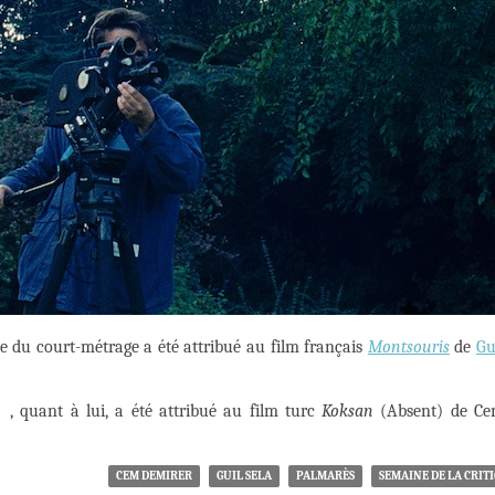
ne du court-métrage a été attribué au film français
Montsouris
de
Gu
uant à lui, a été attribué au film turc
Koksan
(Absent) de C
CEM DEMIRER
GUIL SELA
PALMARÈS
SEMAINE DE LA CRIT