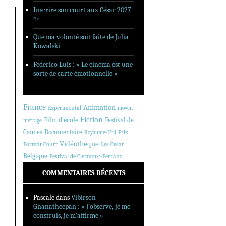
Inscrire son court aux César 2027
✨
Que ma volonté soit faite de Julia
Kowalski
Federico Luis : « Le cinéma est une
sorte de carte émotionnelle »
France
Animation
Expérimental
moyen-
Fiction
Film d'école
Festival de
métrage
Cannes
Documentaire
Prix
Royaume-Uni
Vidéothèque
Format Court
Les César
Belgique
Festival de Clermont-Ferrand
COMMENTAIRES RÉCENTS
Pascale
dans
Vibirson
Gnanatheepan : « J’observe, je me
construis, je m’affirme »