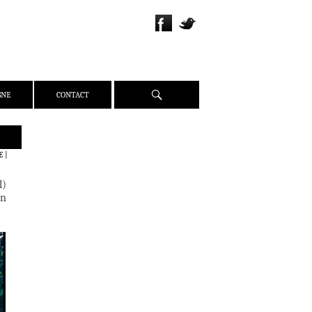
Recherche
GNE
CONTACT
QUI SOMMES-NOUS ?
E
|
PRÉSENTATION
l)
ÉQUIPE
on
PRESSE
PARTENAIRES
WEBZINE
ACTUALITÉS
CRITIQUES
DOSSIERS