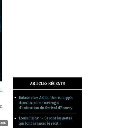
INTERVIEWS
REPORTAGES
SORTIES DVD
FORMATS LONGS
FESTIVAL FORMAT COURT
FILMS EN LIGNE
CONTACT
ARTICLES RÉCENTS
il
Balade chez ARTE. Une échappée
dans les courts métrages
em
d’animation du festival d’Annecy
Louis Clichy : « Ce sont les gestes
qui font avancer le récit »
IQUE