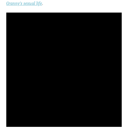
Granny’s sexual life
.