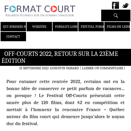
Recherche
ALLER AU CONTENU
QUI SOMMES-NOUS ?
WEBZINE
FORMATS LONGS
FESTIVAL FORMAT COURT
FILMS EN LIGNE
CONTACT
OFF-COURTS 2022, RETOUR SUR LA 23ÈME
ÉDITION
13 SEPTEMBRE 2022
AUGUSTIN PASSARD
LAISSER UN COMMENTAIRE
|
Pour entamer cette rentrée 2022, certains ont eu la
bonne idée de conserver ce petit parfum de vacances…
ou presque ! Le Festival Off-Courts présentait cette
année plus de 120 films, dont 42 en compétition et
mettait à l’honneur la rencontre France – Québec
autour du film court qui demeure jusqu’alors le noyau
dur du festival.