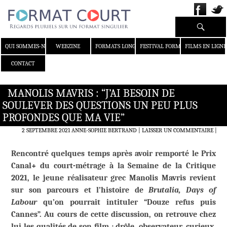
Recherche
ALLER AU CONTENU
QUI SOMMES-NOUS ?
WEBZINE
FORMATS LONGS
FESTIVAL FORMAT COURT
FILMS EN LIGNE
CONTACT
MANOLIS MAVRIS : “J’AI BESOIN DE
SOULEVER DES QUESTIONS UN PEU PLUS
PROFONDES QUE MA VIE”
2 SEPTEMBRE 2021
ANNE-SOPHIE BERTRAND
LAISSER UN COMMENTAIRE
|
Rencontré quelques temps après avoir remporté le Prix
Canal+ du court-métrage à la Semaine de la Critique
2021, le jeune réalisateur grec Manolis Mavris revient
sur son parcours et l’histoire de
Brutalia, Days of
Labour
qu’on pourrait intituler “Douze refus puis
Cannes”. Au cours de cette discussion, on retrouve chez
lui les qualités de son film : drôle, observateur, curieux,