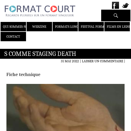
Recherche
ALLER AU CONTENU
QUI SOMMES-NOUS ?
WEBZINE
FORMATS LONGS
FESTIVAL FORMAT COURT
FILMS EN LIGNE
CONTACT
S COMME STAGING DEATH
31 MAI 2022
LAISSER UN COMMENTAIRE
|
Fiche technique