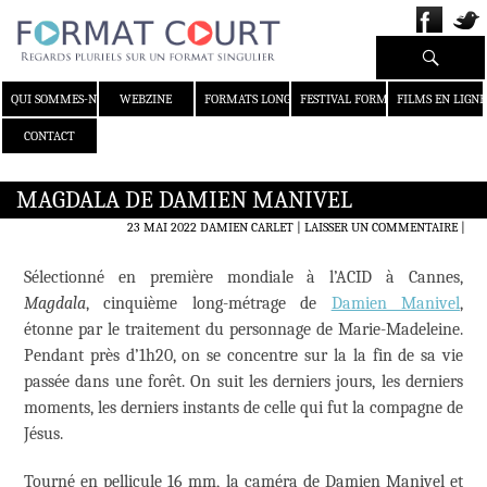
Recherche
ALLER AU CONTENU
QUI SOMMES-NOUS ?
WEBZINE
FORMATS LONGS
FESTIVAL FORMAT COURT
FILMS EN LIGNE
CONTACT
MAGDALA DE DAMIEN MANIVEL
23 MAI 2022
DAMIEN CARLET
LAISSER UN COMMENTAIRE
|
Sélectionné en première mondiale à l’ACID à Cannes,
Magdala
, cinquième long-métrage de
Damien Manivel
,
étonne par le traitement du personnage de Marie-Madeleine.
Pendant près d’1h20, on se concentre sur la la fin de sa vie
passée dans une forêt. On suit les derniers jours, les derniers
moments, les derniers instants de celle qui fut la compagne de
Jésus.
Tourné en pellicule 16 mm, la caméra de Damien Manivel et