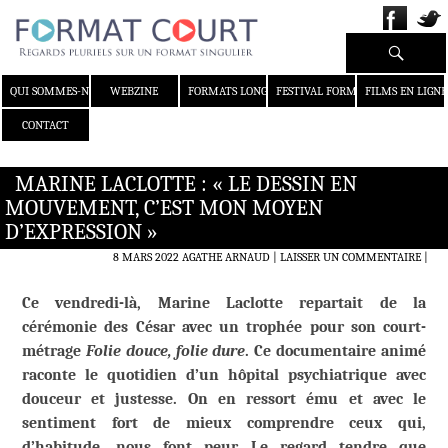
Recherche
ALLER AU CONTENU
QUI SOMMES-NOUS ?
WEBZINE
FORMATS LONGS
FESTIVAL FORMAT COURT
FILMS EN LIGNE
CONTACT
MARINE LACLOTTE : « LE DESSIN EN
MOUVEMENT, C’EST MON MOYEN
D’EXPRESSION »
8 MARS 2022
AGATHE ARNAUD
LAISSER UN COMMENTAIRE
|
Ce vendredi-là, Marine Laclotte repartait de la
cérémonie des César avec un trophée pour son court-
métrage
Folie douce, folie dure
. Ce documentaire animé
raconte le quotidien d’un hôpital psychiatrique avec
douceur et justesse. On en ressort ému et avec le
sentiment fort de mieux comprendre ceux qui,
d’habitude, nous font peur. Le regard tendre que