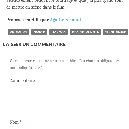
attentivement pendant le tournage et que j’ai pris grand soin
de mettre en scène dans le film.
Propos recueillis par
Agathe Arnaud
ANIMATION
FRANCE
LES CÉSAR
MARINE LACLOTTE
VIDÉOTHÈQUE
LAISSER UN COMMENTAIRE
Votre adresse e-mail ne sera pas publiée.
Les champs obligatoires
sont indiqués avec
*
Commentaire
Nom
*