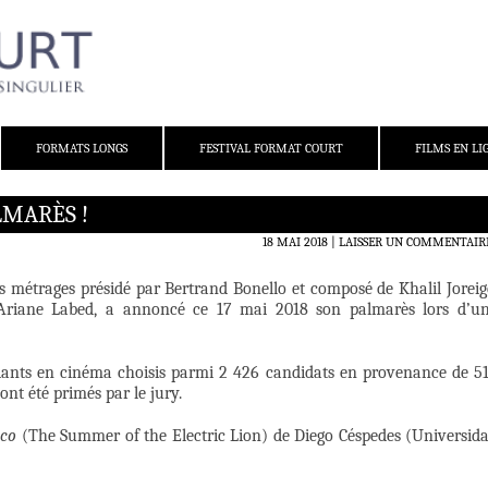
FORMATS LONGS
FESTIVAL FORMAT COURT
FILMS EN LI
LMARÈS !
18 MAI 2018
LAISSER UN COMMENTAIR
ts métrages présidé par Bertrand Bonello et composé de Khalil Joreig
 Ariane Labed, a annoncé ce 17 mai 2018 son palmarès lors d’u
diants en cinéma choisis parmi 2 426 candidats en provenance de 5
nt été primés par le jury.
ico
(The Summer of the Electric Lion) de Diego Céspedes (Universid