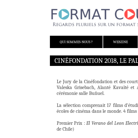
ALLER AU CONTENU
QUI SOMMES-NOUS ?
WEBZINE
CINÉFONDATION 2018, LE PA
Le Jury de la Cinéfondation et des cour
Valeska Grisebach, Alanté Kavaïté et
cérémonie salle Buñuel.
La sélection comprenait 17 films d’étu
écoles de cinéma dans le monde. 4 films o
Premier Prix :
El Verano del Leon Electr
de Chile)