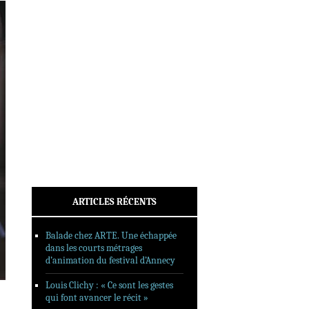
INTERVIEWS
REPORTAGES
SORTIES DVD
FORMATS LONGS
FESTIVAL FORMAT COURT
FILMS EN LIGNE
CONTACT
ARTICLES RÉCENTS
Balade chez ARTE. Une échappée
dans les courts métrages
d’animation du festival d’Annecy
Louis Clichy : « Ce sont les gestes
qui font avancer le récit »