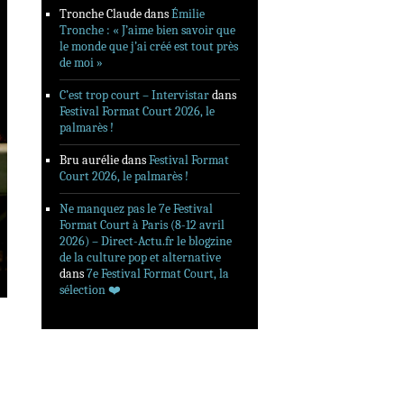
Tronche Claude
dans
Émilie
Tronche : « J’aime bien savoir que
le monde que j’ai créé est tout près
de moi »
C’est trop court – Intervistar
dans
Festival Format Court 2026, le
palmarès !
Bru aurélie
dans
Festival Format
Court 2026, le palmarès !
Ne manquez pas le 7e Festival
Format Court à Paris (8-12 avril
2026) – Direct-Actu.fr le blogzine
de la culture pop et alternative
dans
7e Festival Format Court, la
sélection ❤️‍