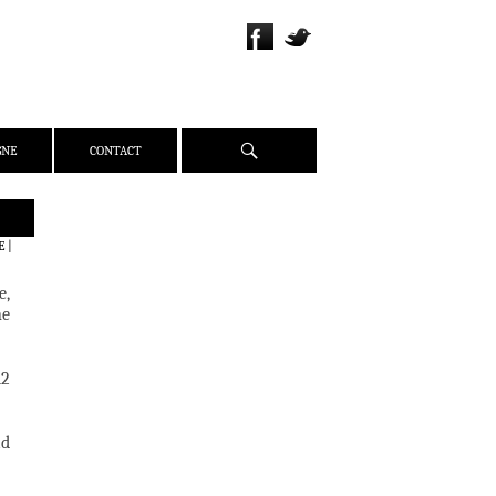
Recherche
GNE
CONTACT
QUI SOMMES-NOUS ?
E
|
PRÉSENTATION
e,
ÉQUIPE
ne
PRESSE
PARTENAIRES
12
WEBZINE
ACTUALITÉS
ad
CRITIQUES
DOSSIERS