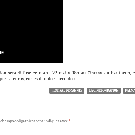
ation sera diffusé ce mardi 22 mai à 18h au Cinéma du Panthéon, 
e : 5 euros, cartes illimitées acceptées.
FESTIVAL DE CANNES
LA CINÉFONDATION
PALM
 champs obligatoires sont indiqués avec
*