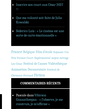
Inscrire son court aux César 2027
✨
Que ma volonté soit faite de Julia
Kowalski
Federico Luis : « Le cinéma est une
sorte de carte émotionnelle »
France
Belgique
Film d'école
Royaume-Uni
Prix Format Court
Expérimental
moyen-métrage
Vidéothèque
Festival de Cannes
Les César
Animation
Documentaire
Festival de
Fiction
Clermont-Ferrand
COMMENTAIRES RÉCENTS
Pascale
dans
Vibirson
Gnanatheepan : « J’observe, je me
construis, je m’affirme »