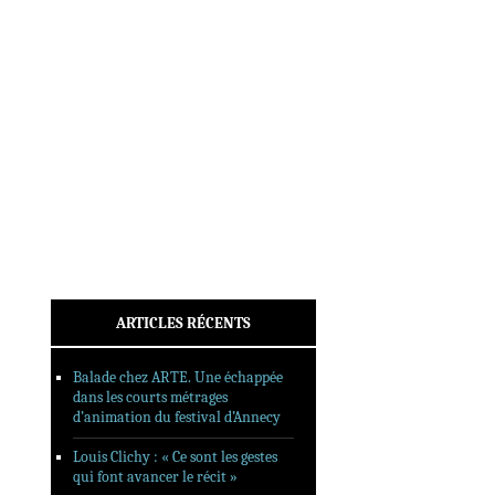
INTERVIEWS
REPORTAGES
SORTIES DVD
FORMATS LONGS
FESTIVAL FORMAT COURT
FILMS EN LIGNE
CONTACT
ARTICLES RÉCENTS
Balade chez ARTE. Une échappée
dans les courts métrages
d’animation du festival d’Annecy
Louis Clichy : « Ce sont les gestes
qui font avancer le récit »