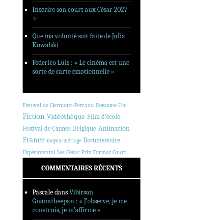
Inscrire son court aux César 2027
✨
Que ma volonté soit faite de Julia
Kowalski
Federico Luis : « Le cinéma est une
sorte de carte émotionnelle »
Festival de Clermont-Ferrand
Royaume-Uni
Fiction
Vidéothèque
Film d'école
Animation
Festival de Cannes
Belgique
France
Documentaire
moyen-métrage
Expérimental
Les César
Prix Format Court
COMMENTAIRES RÉCENTS
Pascale
dans
Vibirson
Gnanatheepan : « J’observe, je me
construis, je m’affirme »