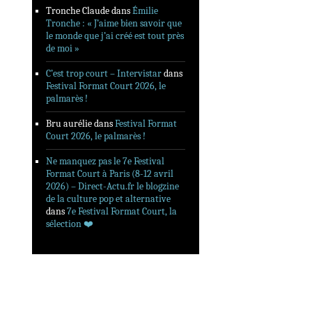
Tronche Claude
dans
Émilie
Tronche : « J’aime bien savoir que
le monde que j’ai créé est tout près
de moi »
C’est trop court – Intervistar
dans
Festival Format Court 2026, le
palmarès !
Bru aurélie
dans
Festival Format
Court 2026, le palmarès !
Ne manquez pas le 7e Festival
Format Court à Paris (8-12 avril
2026) – Direct-Actu.fr le blogzine
de la culture pop et alternative
dans
7e Festival Format Court, la
sélection ❤️‍