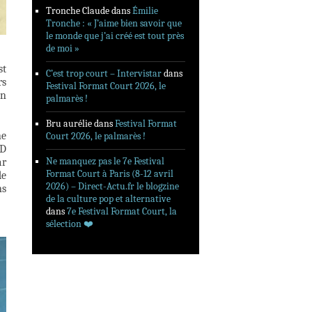
Tronche Claude
dans
Émilie
Tronche : « J’aime bien savoir que
le monde que j’ai créé est tout près
de moi »
st
C’est trop court – Intervistar
dans
rs
Festival Format Court 2026, le
on
palmarès !
Bru aurélie
dans
Festival Format
ne
Court 2026, le palmarès !
2D
Ne manquez pas le 7e Festival
ar
Format Court à Paris (8-12 avril
de
2026) – Direct-Actu.fr le blogzine
ns
de la culture pop et alternative
dans
7e Festival Format Court, la
sélection ❤️‍