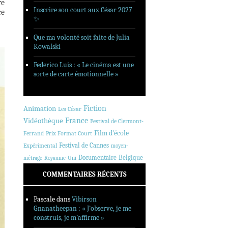
re
Inscrire son court aux César 2027
ce
✨
Que ma volonté soit faite de Julia
Kowalski
Federico Luis : « Le cinéma est une
sorte de carte émotionnelle »
Animation
Fiction
Les César
France
Vidéothèque
Festival de Clermont-
Film d'école
Ferrand
Prix Format Court
Festival de Cannes
Expérimental
moyen-
Documentaire
Belgique
métrage
Royaume-Uni
COMMENTAIRES RÉCENTS
Pascale
dans
Vibirson
Gnanatheepan : « J’observe, je me
construis, je m’affirme »