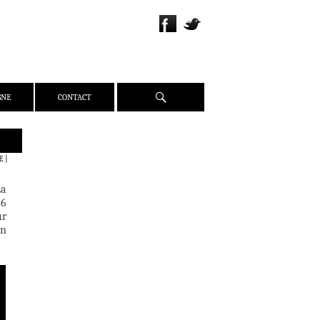
Recherche
GNE
CONTACT
QUI SOMMES-NOUS ?
E
|
PRÉSENTATION
La
ÉQUIPE
 6
PRESSE
ur
on
PARTENAIRES
WEBZINE
ACTUALITÉS
CRITIQUES
DOSSIERS