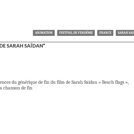
ANIMATION
FESTIVAL DE VENDÔME
FRANCE
SARAH SA
DE SARAH SAÏDAN”
ences du générique de fin du film de Sarah Saidan « Beach flags »,
 la chanson de fin