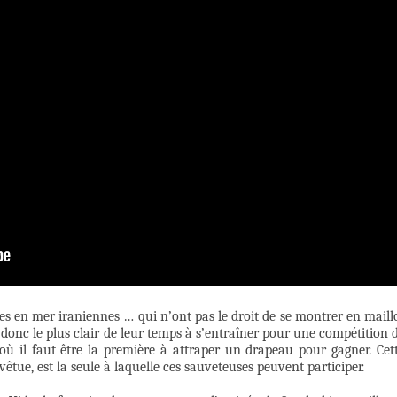
es en mer iraniennes … qui n’ont pas le droit de se montrer en maill
 donc le plus clair de leur temps à s’entraîner pour une compétition 
où il faut être la première à attraper un drapeau pour gagner. Cet
êtue, est la seule à laquelle ces sauveteuses peuvent participer.