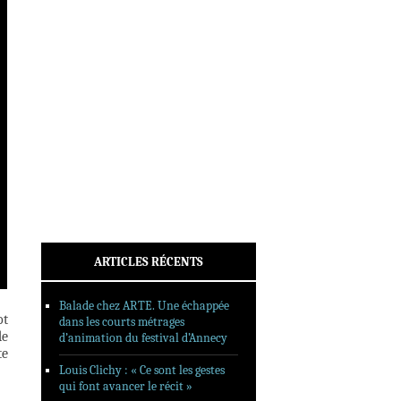
INTERVIEWS
REPORTAGES
SORTIES DVD
FORMATS LONGS
FESTIVAL FORMAT COURT
FILMS EN LIGNE
CONTACT
ARTICLES RÉCENTS
Balade chez ARTE. Une échappée
ot
dans les courts métrages
de
d’animation du festival d’Annecy
te
Louis Clichy : « Ce sont les gestes
qui font avancer le récit »