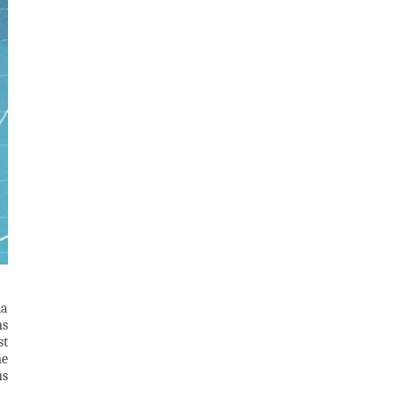
la
ns
st
me
ns