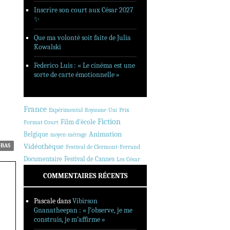
Inscrire son court aux César 2027
✨
Que ma volonté soit faite de Julia
Kowalski
Federico Luis : « Le cinéma est une
sorte de carte émotionnelle »
France
Expérimental
Prix
Royaume-Uni
Fiction
Film d'école
Format Court
Animation
Belgique
moyen-métrage
-BAS
Vidéothèque
Festival de Clermont-Ferrand
Documentaire
Festival de Cannes
Les César
COMMENTAIRES RÉCENTS
Pascale
dans
Vibirson
Gnanatheepan : « J’observe, je me
construis, je m’affirme »