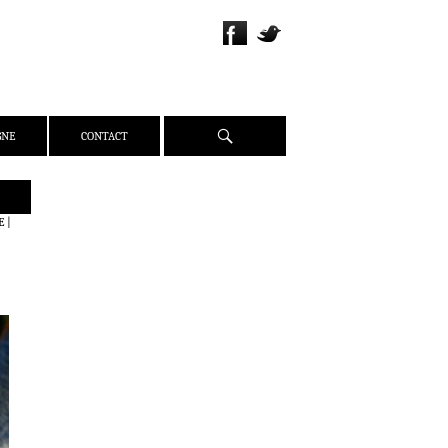
Recherche
GNE
CONTACT
QUI SOMMES-NOUS ?
E
|
PRÉSENTATION
ÉQUIPE
PRESSE
PARTENAIRES
WEBZINE
ACTUALITÉS
CRITIQUES
DOSSIERS