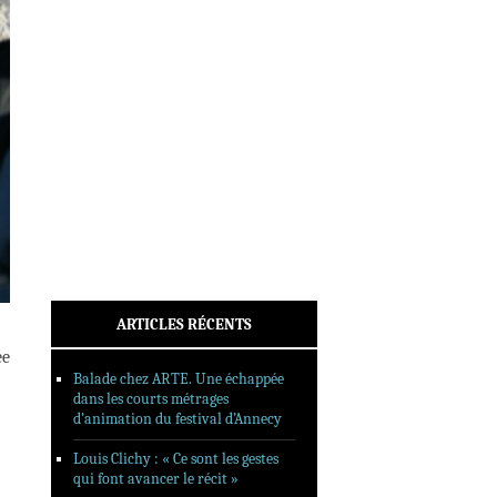
INTERVIEWS
REPORTAGES
SORTIES DVD
FORMATS LONGS
FESTIVAL FORMAT COURT
FILMS EN LIGNE
CONTACT
ARTICLES RÉCENTS
ée
Balade chez ARTE. Une échappée
dans les courts métrages
d’animation du festival d’Annecy
Louis Clichy : « Ce sont les gestes
qui font avancer le récit »