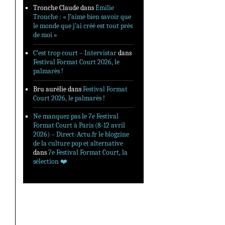
Tronche Claude
dans
Émilie
Tronche : « J’aime bien savoir que
le monde que j’ai créé est tout près
de moi »
C’est trop court – Intervistar
dans
Festival Format Court 2026, le
palmarès !
Bru aurélie
dans
Festival Format
Court 2026, le palmarès !
Ne manquez pas le 7e Festival
Format Court à Paris (8-12 avril
2026) – Direct-Actu.fr le blogzine
de la culture pop et alternative
dans
7e Festival Format Court, la
sélection ❤️‍