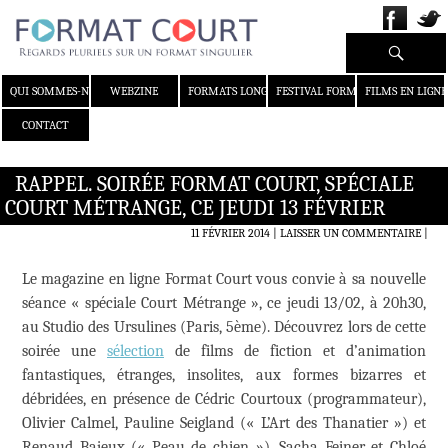
Recherche
ALLER AU CONTENU
QUI SOMMES-NOUS ?
WEBZINE
FORMATS LONGS
FESTIVAL FORMAT COURT
FILMS EN LIGNE
CONTACT
RAPPEL. SOIRÉE FORMAT COURT, SPÉCIALE
COURT MÉTRANGE, CE JEUDI 13 FÉVRIER
11 FÉVRIER 2014
LAISSER UN COMMENTAIRE
|
Le magazine en ligne Format Court vous convie à sa nouvelle
séance « spéciale Court Métrange », ce jeudi 13/02, à 20h30,
au Studio des Ursulines (Paris, 5ème). Découvrez lors de cette
soirée une
sélection
de films de fiction et d’animation
fantastiques, étranges, insolites, aux formes bizarres et
débridées, en présence de Cédric Courtoux (programmateur),
Olivier Calmel, Pauline Seigland (« L’Art des Thanatier ») et
Renaud Bajeux (« Peau de chien »), Sacha Feiner et Chloé