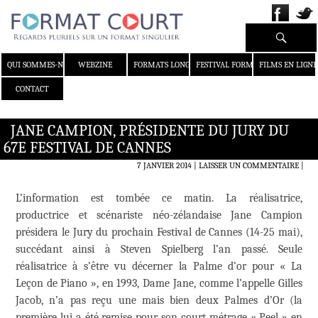
Recherche
ALLER AU CONTENU
QUI SOMMES-NOUS ?
WEBZINE
FORMATS LONGS
FESTIVAL FORMAT COURT
FILMS EN LIGNE
CONTACT
JANE CAMPION, PRÉSIDENTE DU JURY DU
67E FESTIVAL DE CANNES
7 JANVIER 2014
LAISSER UN COMMENTAIRE
|
L’information est tombée ce matin. La réalisatrice,
productrice et scénariste néo-zélandaise Jane Campion
présidera le Jury du prochain Festival de Cannes (14-25 mai),
succédant ainsi à Steven Spielberg l’an passé. Seule
réalisatrice à s’être vu décerner la Palme d’or pour « La
Leçon de Piano », en 1993, Dame Jane, comme l’appelle Gilles
Jacob, n’a pas reçu une mais bien deux Palmes d’Or (la
première lui a été remise pour son court métrage « Peel » en