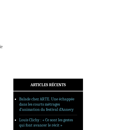
INTERVIEWS
REPORTAGES
SORTIES DVD
FORMATS LONGS
FESTIVAL FORMAT COURT
de
FILMS EN LIGNE
CONTACT
ARTICLES RÉCENTS
Balade chez ARTE. Une échappée
dans les courts métrages
d’animation du festival d’Annecy
Louis Clichy : « Ce sont les gestes
qui font avancer le récit »