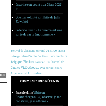
Inscrire son court aux César 2027
✨
Que ma volonté soit faite de Julia
Kowalski
Federico Luis : « Le cinéma est une
sorte de carte émotionnelle »
France
Festival de Clermont-Ferrand
moyen-
Film d'école
Documentaire
Les César
métrage
Fiction
Belgique
Festival de
Royaume-Uni
Vidéothèque
Cannes
Prix Format Court
Animation
Expérimental
RGIE
COMMENTAIRES RÉCENTS
Pascale
dans
Vibirson
Gnanatheepan : « J’observe, je me
construis, je m’affirme »