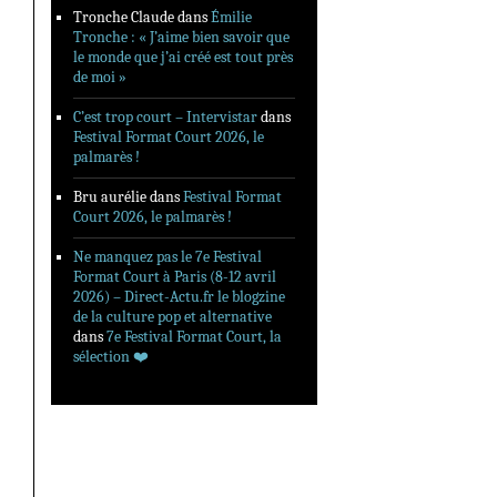
Tronche Claude
dans
Émilie
Tronche : « J’aime bien savoir que
le monde que j’ai créé est tout près
de moi »
C’est trop court – Intervistar
dans
Festival Format Court 2026, le
palmarès !
Bru aurélie
dans
Festival Format
Court 2026, le palmarès !
Ne manquez pas le 7e Festival
Format Court à Paris (8-12 avril
2026) – Direct-Actu.fr le blogzine
de la culture pop et alternative
dans
7e Festival Format Court, la
sélection ❤️‍