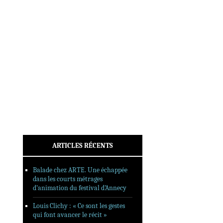
INTERVIEWS
REPORTAGES
SORTIES DVD
FORMATS LONGS
FESTIVAL FORMAT COURT
FILMS EN LIGNE
CONTACT
ARTICLES RÉCENTS
Balade chez ARTE. Une échappée
dans les courts métrages
d’animation du festival d’Annecy
Louis Clichy : « Ce sont les gestes
qui font avancer le récit »