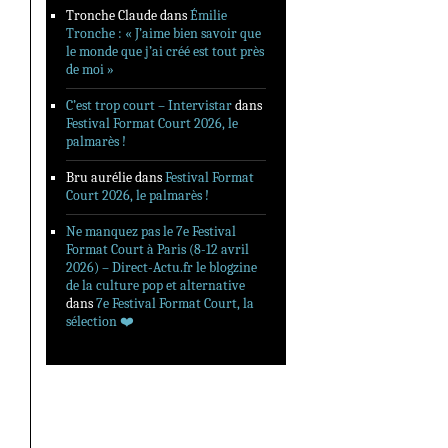
Tronche Claude
dans
Émilie
Tronche : « J’aime bien savoir que
le monde que j’ai créé est tout près
de moi »
C’est trop court – Intervistar
dans
Festival Format Court 2026, le
palmarès !
Bru aurélie
dans
Festival Format
Court 2026, le palmarès !
Ne manquez pas le 7e Festival
Format Court à Paris (8-12 avril
2026) – Direct-Actu.fr le blogzine
de la culture pop et alternative
dans
7e Festival Format Court, la
sélection ❤️‍