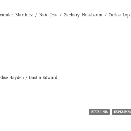
lexander Martinez / Nate Jess / Zachary Nussbaum / Carlos Lop
 Elise Hayden / Dustin Edward
ETATS-UNIS
EXPÉRIME