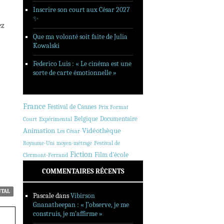
Inscrire son court aux César 2027
✨
ez
Que ma volonté soit faite de Julia
Kowalski
Federico Luis : « Le cinéma est une
sorte de carte émotionnelle »
France
Festival de Cannes
Prix Format
Belgique
Documentaire
Court
Expérimental
Animation
Vidéothèque
Les César
Festival de
Royaume-Uni
moyen-métrage
Fiction
Film d'école
Clermont-Ferrand
COMMENTAIRES RÉCENTS
NTAL
Pascale
dans
Vibirson
Gnanatheepan : « J’observe, je me
construis, je m’affirme »