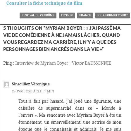
Consulter la fiche technique du film
FESTIVAL DE VENDÔME
FICTION
FRANCE
PRIX FORMAT COURT
5 THOUGHTS ON “MYRIAM BOYER : » J’AI PASSÉ MA
VIE DE COMÉDIENNE À NE JAMAIS LÂCHER. QUAND
VOUS REGARDEZ MA CARRIÈRE, IL N’Y A QUE DES
PERSONNAGES BIEN ANCRÉS DANS LA VIE »”
Ping :
Interview de Myriam Boyer | Victor BAUSSONNIE
Sinsoilliez Véronique
28 AVRIL 2013 À 12 H 17 MIN
Tout à fait par hasard, j’ai joué une figurante, une
caissière de supermarché dans ce « Monde à
l’envers ». Ma rencontre avec Myriam Boyer à été un
étonnement, un émerveillement, une actrice de mon
époque que je connaissais et admirais. Je me suis