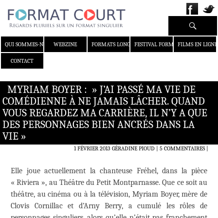
Recherche
ALLER AU CONTENU
QUI SOMMES-NOUS ?
WEBZINE
FORMATS LONGS
FESTIVAL FORMAT COURT
FILMS EN LIGNE
CONTACT
MYRIAM BOYER : » J’AI PASSÉ MA VIE DE
COMÉDIENNE À NE JAMAIS LÂCHER. QUAND
VOUS REGARDEZ MA CARRIÈRE, IL N’Y A QUE
DES PERSONNAGES BIEN ANCRÉS DANS LA
VIE »
1 FÉVRIER 2013
GÉRADINE PIOUD
5 COMMENTAIRES
|
Elle joue actuellement la chanteuse Fréhel, dans la pièce
« Riviera », au Théâtre du Petit Montparnasse. Que ce soit au
théâtre, au cinéma ou à la télévision, Myriam Boyer, mère de
Clovis Cornillac et d’Arny Berry, a cumulé les rôles de
personnages singuliers, alors qu’elle n’était pas franchement