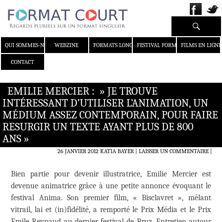
Recherche
ALLER AU CONTENU
QUI SOMMES-NOUS ?
WEBZINE
FORMATS LONGS
FESTIVAL FORMAT COURT
FILMS EN LIGNE
CONTACT
EMILIE MERCIER : » JE TROUVE
INTÉRESSANT D’UTILISER L’ANIMATION, UN
MÉDIUM ASSEZ CONTEMPORAIN, POUR FAIRE
RESURGIR UN TEXTE AYANT PLUS DE 800
ANS »
26 JANVIER 2012
KATIA BAYER
LAISSER UN COMMENTAIRE
|
Bien partie pour devenir illustratrice, Emilie Mercier est
devenue animatrice grâce à une petite annonce évoquant le
festival Anima. Son premier film, « Bisclavret », mêlant
vitrail, lai et (in)fidélité, a remporté le Prix Média et le Prix
Emile Reynaud au dernier festival de Bruz. Entretien autour