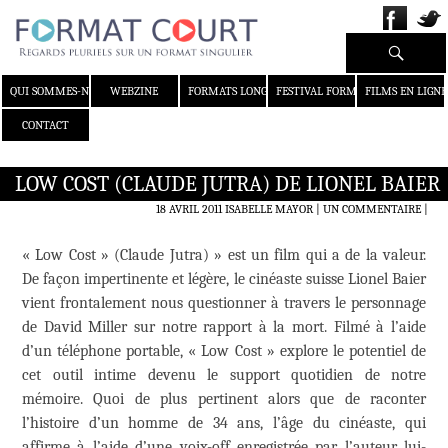
Recherche
ALLER AU CONTENU
QUI SOMMES-NOUS ?
WEBZINE
FORMATS LONGS
FESTIVAL FORMAT COURT
FILMS EN LIGNE
CONTACT
LOW COST (CLAUDE JUTRA) DE LIONEL BAIER
18 AVRIL 2011
ISABELLE MAYOR
UN COMMENTAIRE
|
« Low Cost » (Claude Jutra) » est un film qui a de la valeur.
De façon impertinente et légère, le cinéaste suisse Lionel Baier
vient frontalement nous questionner à travers le personnage
de David Miller sur notre rapport à la mort. Filmé à l’aide
d’un téléphone portable, « Low Cost » explore le potentiel de
cet outil intime devenu le support quotidien de notre
mémoire. Quoi de plus pertinent alors que de raconter
l’histoire d’un homme de 34 ans, l’âge du cinéaste, qui
affirme à l’aide d’une voix-off enregistrée par l’auteur lui-