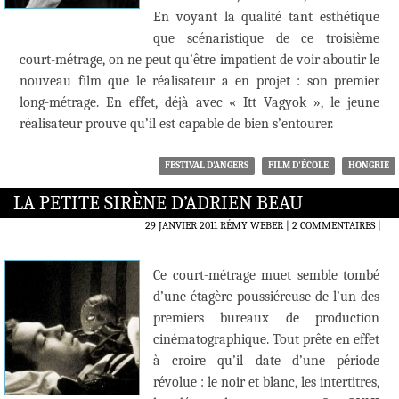
En voyant la qualité tant esthétique
que scénaristique de ce troisième
court-métrage, on ne peut qu’être impatient de voir aboutir le
nouveau film que le réalisateur a en projet : son premier
long-métrage. En effet, déjà avec « Itt Vagyok », le jeune
réalisateur prouve qu’il est capable de bien s’entourer.
FESTIVAL D'ANGERS
FILM D'ÉCOLE
HONGRIE
LA PETITE SIRÈNE D’ADRIEN BEAU
29 JANVIER 2011
RÉMY WEBER
2 COMMENTAIRES
|
Ce court-métrage muet semble tombé
d’une étagère poussiéreuse de l’un des
premiers bureaux de production
cinématographique. Tout prête en effet
à croire qu’il date d’une période
révolue : le noir et blanc, les intertitres,