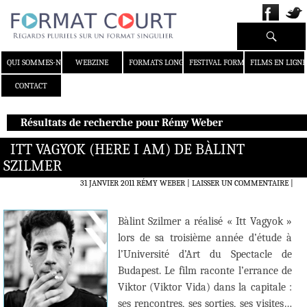
Recherche
ALLER AU CONTENU
QUI SOMMES-NOUS ?
WEBZINE
FORMATS LONGS
FESTIVAL FORMAT COURT
FILMS EN LIGNE
CONTACT
Résultats de recherche pour Rémy Weber
ITT VAGYOK (HERE I AM) DE BÀLINT
SZILMER
31 JANVIER 2011
RÉMY WEBER
LAISSER UN COMMENTAIRE
|
Bàlint Szilmer a réalisé « Itt Vagyok »
lors de sa troisième année d’étude à
l’Université d’Art du Spectacle de
Budapest. Le film raconte l’errance de
Viktor (Viktor Vida) dans la capitale :
ses rencontres, ses sorties, ses visites…