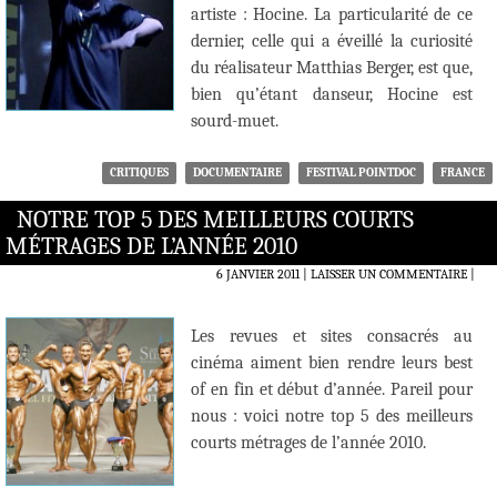
artiste : Hocine. La particularité de ce
dernier, celle qui a éveillé la curiosité
du réalisateur Matthias Berger, est que,
bien qu’étant danseur, Hocine est
sourd-muet.
CRITIQUES
DOCUMENTAIRE
FESTIVAL POINTDOC
FRANCE
NOTRE TOP 5 DES MEILLEURS COURTS
MÉTRAGES DE L’ANNÉE 2010
6 JANVIER 2011
LAISSER UN COMMENTAIRE
|
Les revues et sites consacrés au
cinéma aiment bien rendre leurs best
of en fin et début d’année. Pareil pour
nous : voici notre top 5 des meilleurs
courts métrages de l’année 2010.