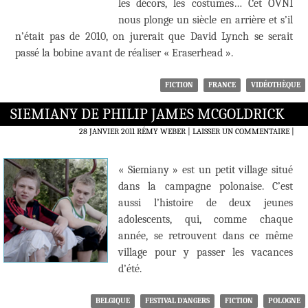
les décors, les costumes… Cet OVNI
nous plonge un siècle en arrière et s’il
n’était pas de 2010, on jurerait que David Lynch se serait
passé la bobine avant de réaliser « Eraserhead ».
FICTION
FRANCE
VIDÉOTHÈQUE
SIEMIANY DE PHILIP JAMES MCGOLDRICK
28 JANVIER 2011
RÉMY WEBER
LAISSER UN COMMENTAIRE
|
« Siemiany » est un petit village situé
dans la campagne polonaise. C’est
aussi l’histoire de deux jeunes
adolescents, qui, comme chaque
année, se retrouvent dans ce même
village pour y passer les vacances
d’été.
BELGIQUE
FESTIVAL D'ANGERS
FICTION
POLOGNE