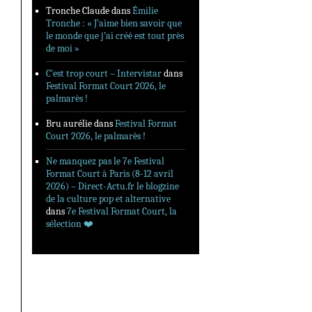
Tronche Claude
dans
Émilie
Tronche : « J’aime bien savoir que
le monde que j’ai créé est tout près
de moi »
C’est trop court – Intervistar
dans
Festival Format Court 2026, le
palmarès !
Bru aurélie
dans
Festival Format
Court 2026, le palmarès !
Ne manquez pas le 7e Festival
Format Court à Paris (8-12 avril
2026) – Direct-Actu.fr le blogzine
de la culture pop et alternative
dans
7e Festival Format Court, la
sélection ❤️‍