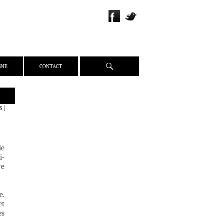
Recherche
GNE
CONTACT
QUI SOMMES-NOUS ?
S
|
PRÉSENTATION
ÉQUIPE
PRESSE
ie
i-
PARTENAIRES
ve
WEBZINE
ACTUALITÉS
e.
CRITIQUES
et
DOSSIERS
es