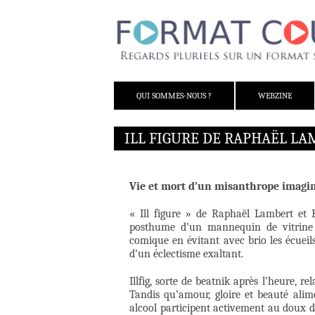
ALLER AU CONTENU
QUI SOMMES-NOUS ?
WEBZINE
ILL FIGURE DE RAPHAËL L
Vie et mort d’un misanthrope imagi
« Ill figure » de Raphaël Lambert et 
posthume d’un mannequin de vitrine 
comique en évitant avec brio les écueils
d’un éclectisme exaltant.
Illfig, sorte de beatnik après l’heure, 
Tandis qu’amour, gloire et beauté alime
alcool participent activement au doux 