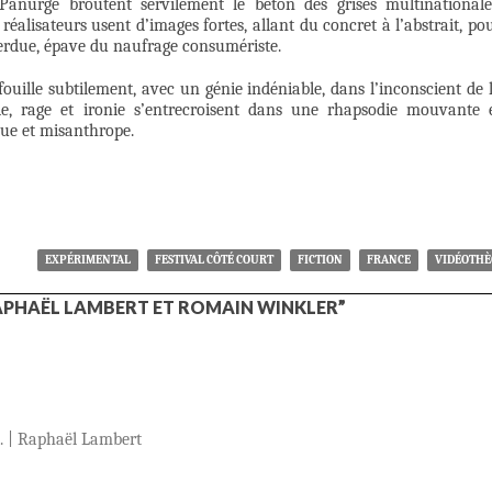
Panurge broutent servilement le béton des grises multinationale
éalisateurs usent d’images fortes, allant du concret à l’abstrait, po
erdue, épave du naufrage consumériste.
 fouille subtilement, avec un génie indéniable, dans l’inconscient de 
ie, rage et ironie s’entrecroisent dans une rhapsodie mouvante 
ue et misanthrope.
EXPÉRIMENTAL
FESTIVAL CÔTÉ COURT
FICTION
FRANCE
VIDÉOTH
RAPHAËL LAMBERT ET ROMAIN WINKLER”
rt. | Raphaël Lambert