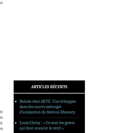
ne
INTERVIEWS
REPORTAGES
SORTIES DVD
FORMATS LONGS
FESTIVAL FORMAT COURT
FILMS EN LIGNE
CONTACT
ARTICLES RÉCENTS
Balade chez ARTE. Une échappée
dans les courts métrages
un
d’animation du festival d’Annecy
an
ra
Louis Clichy : « Ce sont les gestes
qui font avancer le récit »
es