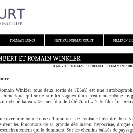
FORMATS LONGS
FESTIVAL FORMAT COURT
FILMS EN LI
AMBERT ET ROMAIN WINKLER
4 JANVIER 2010
MARIE BERGERET
2 COMMENTAIRE
naire
Romain Winkler, tous deux sortis de l’ESAV, est une autobiograph
chimérique qui surfe sur les vagues d’un post-modernisme trag
 du cliché bateau. Dernier film de Côté Court # 2, le film fait preu
relate avec une bonne dose d’humour et de cynisme l’histoire de sa vi
ntent les fondations de sa grande désillusion, hypocrisie, drogue 
désenchantement qui la dominent. Sur les chemins balisés de paysag