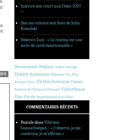
s.
Inscrire son court aux César 2027
ur
✨
Que ma volonté soit faite de Julia
la
Kowalski
et
Federico Luis : « Le cinéma est une
sorte de carte émotionnelle »
Documentaire
Belgique
moyen-métrage
France
Animation
ÈQUE
Prix
Royaume-Uni
Fiction
Festival de Cannes
Format Court
Vidéothèque
Festival de Clermont-Ferrand
Film d'école
Expérimental
Les César
COMMENTAIRES RÉCENTS
Pascale
dans
Vibirson
Gnanatheepan : « J’observe, je me
construis, je m’affirme »