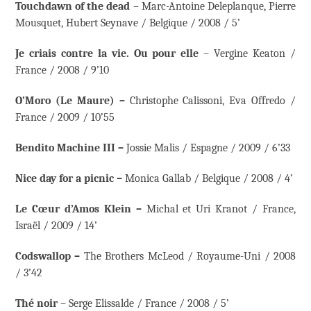
Touchdawn of the dead
– Marc-Antoine Deleplanque, Pierre
Mousquet, Hubert Seynave / Belgique / 2008 / 5’
Je criais contre la vie. Ou pour elle
– Vergine Keaton /
France / 2008 / 9’10
O’Moro (Le Maure) –
Christophe Calissoni, Eva Offredo /
France / 2009 / 10’55
Bendito Machine III –
Jossie Malis / Espagne / 2009 / 6’33
Nice day for a picnic –
Monica Gallab / Belgique / 2008 / 4’
Le Cœur d’Amos Klein –
Michal et Uri Kranot / France,
Israël / 2009 / 14’
Codswallop –
The Brothers McLeod / Royaume-Uni / 2008
/ 3’42
Thé noir
– Serge Elissalde / France / 2008 / 5’