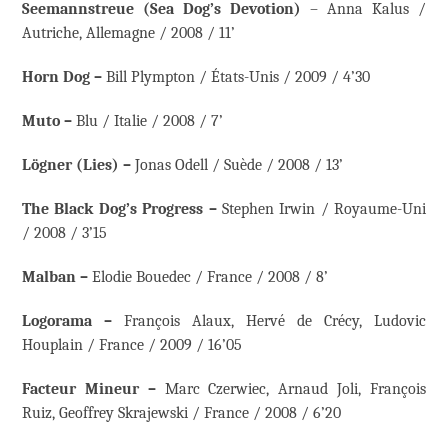
Seemannstreue (Sea Dog’s Devotion)
– Anna Kalus /
Autriche, Allemagne / 2008 / 11’
Horn Dog –
Bill Plympton / États-Unis / 2009 / 4’30
Muto –
Blu / Italie / 2008 / 7’
Lögner (Lies) –
Jonas Odell / Suède / 2008 / 13’
The Black Dog’s Progress –
Stephen Irwin / Royaume-Uni
/ 2008 / 3’15
Malban –
Elodie Bouedec / France / 2008 / 8’
Logorama –
François Alaux, Hervé de Crécy, Ludovic
Houplain / France / 2009 / 16’05
Facteur Mineur –
Marc Czerwiec, Arnaud Joli, François
Ruiz, Geoffrey Skrajewski / France / 2008 / 6’20