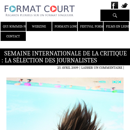
Recherche
ALLER AU CONTENU
QUI SOMMES-NOUS ?
WEBZINE
FORMATS LONGS
FESTIVAL FORMAT COURT
FILMS EN LIGNE
CONTACT
SEMAINE INTERNATIONALE DE LA CRITIQUE
: LA SÉLECTION DES JOURNALISTES
25 AVRIL 2009
LAISSER UN COMMENTAIRE
|