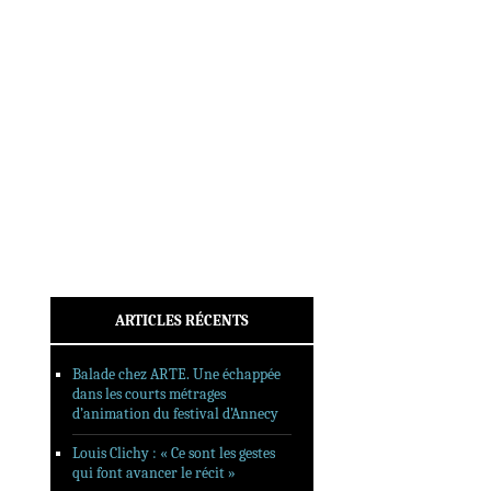
INTERVIEWS
REPORTAGES
SORTIES DVD
FORMATS LONGS
FESTIVAL FORMAT COURT
FILMS EN LIGNE
CONTACT
ARTICLES RÉCENTS
Balade chez ARTE. Une échappée
dans les courts métrages
d’animation du festival d’Annecy
Louis Clichy : « Ce sont les gestes
qui font avancer le récit »