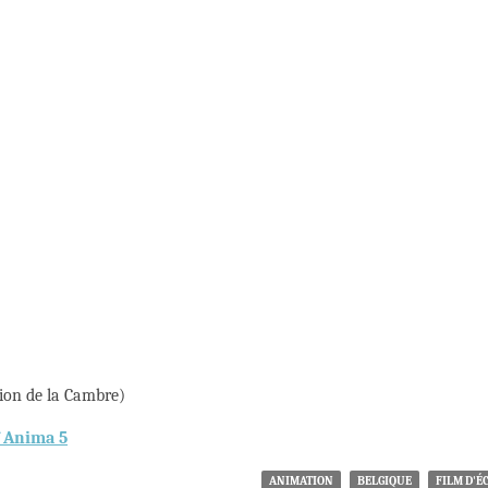
ion de la Cambre)
f Anima 5
ANIMATION
BELGIQUE
FILM D'É