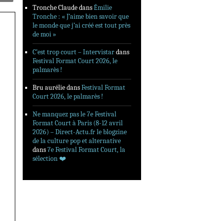
Tronche Claude
dans
Émilie
Tronche : « J’aime bien savoir que
le monde que j’ai créé est tout près
de moi »
C’est trop court – Intervistar
dans
Festival Format Court 2026, le
palmarès !
Bru aurélie
dans
Festival Format
Court 2026, le palmarès !
Ne manquez pas le 7e Festival
Format Court à Paris (8-12 avril
2026) – Direct-Actu.fr le blogzine
de la culture pop et alternative
dans
7e Festival Format Court, la
sélection ❤️‍