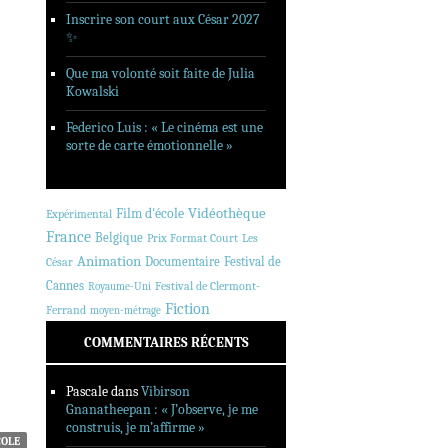
Inscrire son court aux César 2027
✨
Que ma volonté soit faite de Julia
Kowalski
Federico Luis : « Le cinéma est une
sorte de carte émotionnelle »
Vidéothèque
Film d'école
Expérimental
France
Belgique
Prix Format Court
Les
Animation
Documentaire
Festival de
César
Cannes
Festival de Clermont-
Royaume-Uni
Fiction
Ferrand
moyen-métrage
COMMENTAIRES RÉCENTS
Pascale
dans
Vibirson
Gnanatheepan : « J’observe, je me
construis, je m’affirme »
COLE