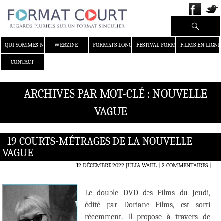
Recherche
ALLER AU CONTENU
QUI SOMMES-NOUS ?
WEBZINE
FORMATS LONGS
FESTIVAL FORMAT COURT
FILMS EN LIGNE
CONTACT
ARCHIVES PAR MOT-CLÉ : NOUVELLE
VAGUE
19 COURTS-MÉTRAGES DE LA NOUVELLE
VAGUE
12 DÉCEMBRE 2022
JULIA WAHL
2 COMMENTAIRES
|
Le double DVD des Films du Jeudi,
édité par Doriane Films, est sorti
récemment. Il propose à travers de