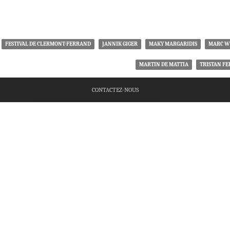
FESTIVAL DE CLERMONT-FERRAND
JANNIK GIGER
MAKY MARGARIDIS
MARC W
MARTIN DE MATTIA
TRISTAN FE
CONTACTEZ-NOUS