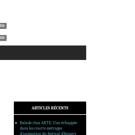
ACTUALITÉS
CRITIQUES
DOSSIERS
INTERVIEWS
EIS
REPORTAGES
RES
SORTIES DVD
FORMATS LONGS
FESTIVAL FORMAT COURT
FILMS EN LIGNE
CONTACT
ARTICLES RÉCENTS
Balade chez ARTE. Une échappée
dans les courts métrages
d’animation du festival d’Annecy