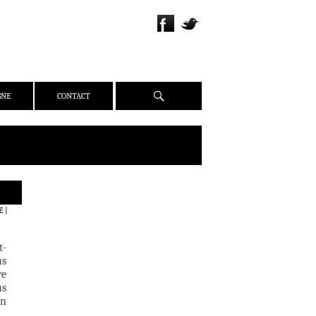
Recherche
GNE
CONTACT
QUI SOMMES-NOUS ?
E
|
PRÉSENTATION
ÉQUIPE
t-
PRESSE
us
re
PARTENAIRES
us
WEBZINE
on