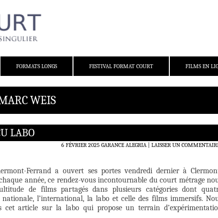
FORMATS LONGS
FESTIVAL FORMAT COURT
FILMS EN LI
 MARC WEIS
ÇU LABO
6 FÉVRIER 2025
GARANCE ALEGRIA
LAISSER UN COMMENTAIR
Clermont-Ferrand a ouvert ses portes vendredi dernier à Clermon
chaque année, ce rendez-vous incontournable du court métrage no
ltitude de films partagés dans plusieurs catégories dont quat
 nationale, l’international, la labo et celle des films immersifs. No
 cet article sur la labo qui propose un terrain d’expérimentati