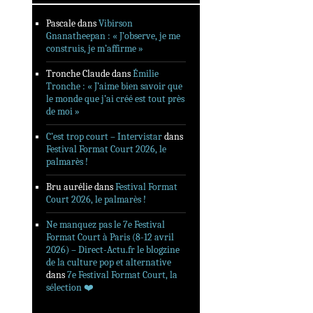
Pascale
dans
Vibirson
Gnanatheepan : « J’observe, je me
construis, je m’affirme »
Tronche Claude
dans
Émilie
Tronche : « J’aime bien savoir que
le monde que j’ai créé est tout près
de moi »
C’est trop court – Intervistar
dans
Festival Format Court 2026, le
palmarès !
Bru aurélie
dans
Festival Format
Court 2026, le palmarès !
Ne manquez pas le 7e Festival
Format Court à Paris (8-12 avril
2026) – Direct-Actu.fr le blogzine
de la culture pop et alternative
dans
7e Festival Format Court, la
sélection ❤️‍