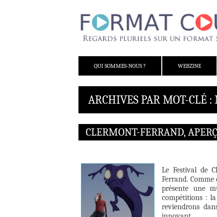
ALLER AU CONTENU
QUI SOMMES-NOUS ?
WEBZINE
ARCHIVES PAR MOT-CLÉ :
CLERMONT-FERRAND, APER
Le Festival de 
Ferrand. Comme 
présente une mu
compétitions : la
reviendrons dans
innovant.