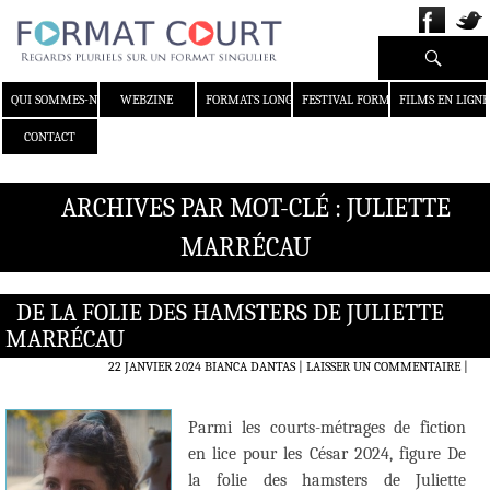
Recherche
ALLER AU CONTENU
QUI SOMMES-NOUS ?
WEBZINE
FORMATS LONGS
FESTIVAL FORMAT COURT
FILMS EN LIGNE
CONTACT
ARCHIVES PAR MOT-CLÉ : JULIETTE
MARRÉCAU
DE LA FOLIE DES HAMSTERS DE JULIETTE
MARRÉCAU
22 JANVIER 2024
BIANCA DANTAS
LAISSER UN COMMENTAIRE
|
Parmi les courts-métrages de fiction
en lice pour les César 2024, figure De
la folie des hamsters de Juliette