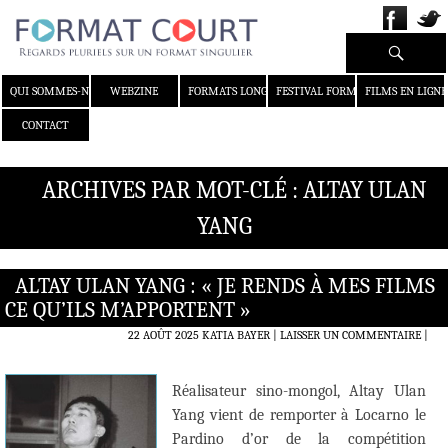
Recherche
ALLER AU CONTENU
QUI SOMMES-NOUS ?
WEBZINE
FORMATS LONGS
FESTIVAL FORMAT COURT
FILMS EN LIGNE
CONTACT
ARCHIVES PAR MOT-CLÉ : ALTAY ULAN
YANG
ALTAY ULAN YANG : « JE RENDS À MES FILMS
CE QU’ILS M’APPORTENT »
22 AOÛT 2025
KATIA BAYER
LAISSER UN COMMENTAIRE
|
Réalisateur sino-mongol, Altay Ulan
Yang vient de remporter à Locarno le
Pardino d’or de la compétition