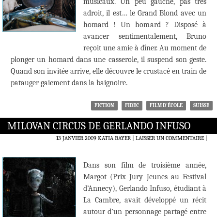
musicaux. Un peu gauche, pas très
adroit, il est… le Grand Blond avec un
homard ! Un homard ? Disposé à
avancer sentimentalement, Bruno
reçoit une amie à dîner. Au moment de
plonger un homard dans une casserole, il suspend son geste.
Quand son invitée arrive, elle découvre le crustacé en train de
patauger gaiement dans la baignoire.
FICTION
FIDEC
FILM D'ÉCOLE
SUISSE
MILOVAN CIRCUS DE GERLANDO INFUSO
13 JANVIER 2009
KATIA BAYER
LAISSER UN COMMENTAIRE
|
Dans son film de troisième année,
Margot (Prix Jury Jeunes au Festival
d’Annecy), Gerlando Infuso, étudiant à
La Cambre, avait développé un récit
autour d’un personnage partagé entre