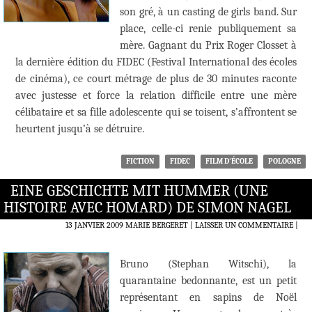
son gré, à un casting de girls band. Sur
place, celle-ci renie publiquement sa
mère. Gagnant du Prix Roger Closset à
la dernière édition du FIDEC (Festival International des écoles
de cinéma), ce court métrage de plus de 30 minutes raconte
avec justesse et force la relation difficile entre une mère
célibataire et sa fille adolescente qui se toisent, s’affrontent se
heurtent jusqu’à se détruire.
FICTION
FIDEC
FILM D'ÉCOLE
POLOGNE
EINE GESCHICHTE MIT HUMMER (UNE
HISTOIRE AVEC HOMARD) DE SIMON NAGEL
13 JANVIER 2009
MARIE BERGERET
LAISSER UN COMMENTAIRE
|
Bruno (Stephan Witschi), la
quarantaine bedonnante, est un petit
représentant en sapins de Noël