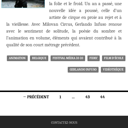
la folie et le froid. Un an a passé, une
nouvelle idée a poussé, celle d’un
artiste de cirque en proie au rejet et à
la vieillesse. Avec Milovan Circus, Gerlando Infuso renoue
avec le sentiment de solitude, la poésie du sombre et
l’animation en volume, éléments qui avaient contribué à la
qualité de son court métrage précédent.
ANIMATION
BELGIQUE
FESTIVAL MÉDIA 10-10
FIDEC
FILM D'ÉCOLE
GERLANDO INFUSO
VIDÉOTHÈQUE
Navigation
← PRÉCÉDENT
1
…
43
44
des
articles
CONTACTEZ-NOUS