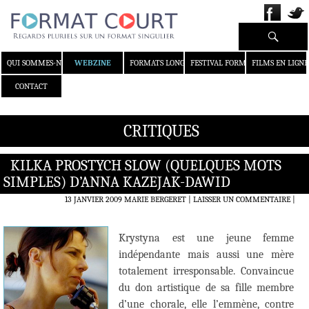
Recherche
ALLER AU CONTENU
QUI SOMMES-NOUS ?
WEBZINE
FORMATS LONGS
FESTIVAL FORMAT COURT
FILMS EN LIGNE
CONTACT
CRITIQUES
KILKA PROSTYCH SLOW (QUELQUES MOTS
SIMPLES) D’ANNA KAZEJAK-DAWID
13 JANVIER 2009
MARIE BERGERET
LAISSER UN COMMENTAIRE
|
Krystyna est une jeune femme
indépendante mais aussi une mère
totalement irresponsable. Convaincue
du don artistique de sa fille membre
d’une chorale, elle l’emmène, contre