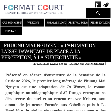
Recherche
ALLER AU CONTENU
QUI SOMMES-NOUS ?
WEBZINE
FORMATS LONGS
FESTIVAL FORMAT COURT
FILMS EN LIGNE
CONTACT
PHUONG MAI NGUYEN : « L’ANIMATION
LAISSE DAVANTAGE DE PLACE À LA
PERCEPTION, À LA SUBJECTIVITÉ »
20 MAI 2026
KATIA BAYER
LAISSER UN COMMENTAIRE
|
Présenté en séance d’ouverture de la Semaine de la
Critique 2026, le premier long-métrage de Phuong Mai
Nguyen est une adaptation de
In Waves
, le roman
graphique autobiographique d’AJ Dungo retraçant sa
découverte du surf et sa rencontre avec Kristen, son
amour de jeunesse. Formée aux Gobelins puis à La
Poudrière, la réalisatrice revient sur son parcours, les