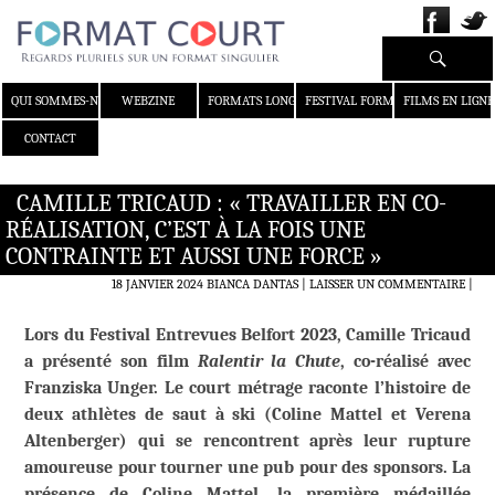
Recherche
ALLER AU CONTENU
QUI SOMMES-NOUS ?
WEBZINE
FORMATS LONGS
FESTIVAL FORMAT COURT
FILMS EN LIGNE
CONTACT
CAMILLE TRICAUD : « TRAVAILLER EN CO-
RÉALISATION, C’EST À LA FOIS UNE
CONTRAINTE ET AUSSI UNE FORCE »
18 JANVIER 2024
BIANCA DANTAS
LAISSER UN COMMENTAIRE
|
Lors du Festival Entrevues Belfort 2023, Camille Tricaud
a présenté son film
Ralentir la Chute
, co-réalisé avec
Franziska Unger. Le court métrage raconte l’histoire de
deux athlètes de saut à ski (Coline Mattel et Verena
Altenberger) qui se rencontrent après leur rupture
amoureuse pour tourner une pub pour des sponsors. La
présence de Coline Mattel, la première médaillée