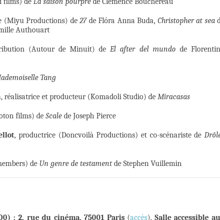
i films) de
La saison pourpre
de Clémence Bouchereau
ce (Miyu Productions) de
27
de Flóra Anna Buda,
Christopher at sea
d
mille Authouart
tribution (Autour de Minuit) de
El after del mundo
de Florenti
Mademoiselle Tang
n
, réalisatrice et producteur (Komadoli Studio) de
Miracasas
oton films) de
Scale
de Joseph Pierce
llot
, productrice (Doncvoilà Productions) et co-scénariste de
Drôl
members) de
Un genre de testament
de Stephen Vuillemin
00) : 2, rue du cinéma, 75001 Paris
(
accès
).
Salle accessible a