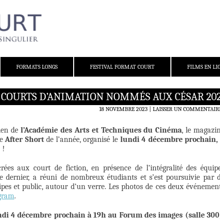
FORMATS LONGS
FESTIVAL FORMAT COURT
FILMS EN LI
2. COURTS D’ANIMATION NOMMÉS AUX CÉSAR 20
18 NOVEMBRE 2023
LAISSER UN COMMENTAIR
tien de
l’Académie des Arts et Techniques du Cinéma
, le magazi
me
After Short
de l’année, organisé le
lundi 4 décembre prochain,
)
!
rées aux court de fiction, en présence de l’intégralité des équip
 dernier, a réuni de nombreux étudiants et s’est poursuivie par 
es et public, autour d’un verre. Les photos de ces deux événemen
gram
.
ndi 4 décembre prochain à 19h au Forum des images (salle 300