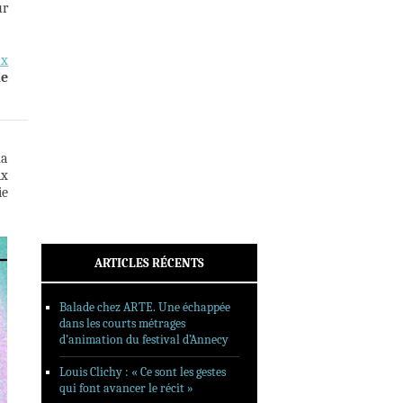
ur
INTERVIEWS
REPORTAGES
ux
SORTIES DVD
le
FORMATS LONGS
FESTIVAL FORMAT COURT
FILMS EN LIGNE
ma
ix
CONTACT
ie
ARTICLES RÉCENTS
Balade chez ARTE. Une échappée
dans les courts métrages
d’animation du festival d’Annecy
Louis Clichy : « Ce sont les gestes
qui font avancer le récit »