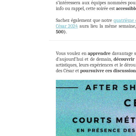
s’intéressera aux équipes nommées pou
info ou rappel, cette soirée est
accessib
Sachez également que notre
quatrième 
César 2024
aura lieu la même semaine, 
500)
.
Vous voulez en
apprendre
davantage su
d’aujourd’hui et de demain,
découvrir
artistiques, leurs expériences et le déro
des César et
poursuivre ces discussio