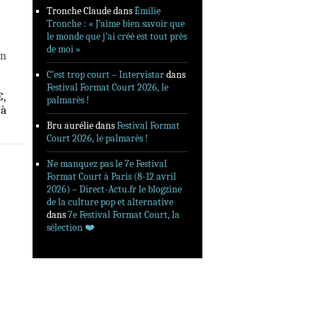
Tronche Claude
dans
Émilie
Tronche : « J’aime bien savoir que
le monde que j’ai créé est tout près
de moi »
on
C’est trop court – Intervistar
dans
Festival Format Court 2026, le
€,
palmarès !
à
Bru aurélie
dans
Festival Format
Court 2026, le palmarès !
Ne manquez pas le 7e Festival
Format Court à Paris (8-12 avril
2026) – Direct-Actu.fr le blogzine
de la culture pop et alternative
dans
7e Festival Format Court, la
sélection ❤️‍