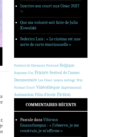
Inscrire son court aux César 2027
✨
Que ma volonté soit faite de Julia
Kowalski
Federico Luis : « Le cinéma est une
sorte de carte émotionnelle »
Belgique
Festival de Clermont-Ferrand
France
Festival de Cannes
Royaume-Uni
Documentaire
Les César
Prix
moyen-métrage
Vidéothèque
Format Court
Expérimental
Animation
Fiction
Film d'école
la
er
COMMENTAIRES RÉCENTS
r,
Pascale
dans
Vibirson
Gnanatheepan : « J’observe, je me
ge
construis, je m’affirme »
us