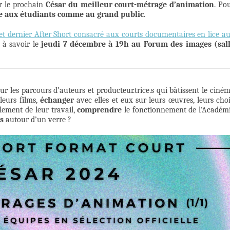
r le prochain
César du meilleur court-métrage d’animation
. Po
le aux étudiants comme au grand public
.
et dernier After Short consacré aux courts documentaires en lice a
à savoir le
jeudi 7 décembre à 19h au Forum des images (sal
r les parcours d’auteurs et producteur.trice.s qui bâtissent le ciné
leurs films,
échanger
avec elles et eux sur leurs œuvres, leurs cho
ulement de leur travail,
comprendre
le fonctionnement de l’Académ
ns
autour d’un verre ?