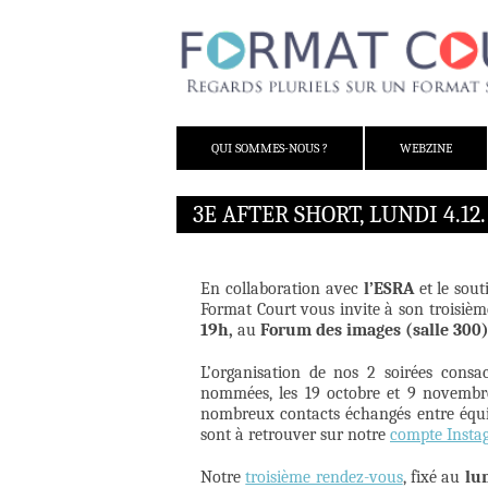
ALLER AU CONTENU
QUI SOMMES-NOUS ?
WEBZINE
3E AFTER SHORT, LUNDI 4.1
En collaboration avec
l’ESRA
et le sou
Format Court vous invite à son troisiè
19h,
au
Forum des images (salle 300
L’organisation de nos 2 soirées consac
nommées, les 19 octobre et 9 novembre
nombreux contacts échangés entre équip
sont à retrouver sur notre
compte Insta
Notre
troisième rendez-vous
, fixé au
lu