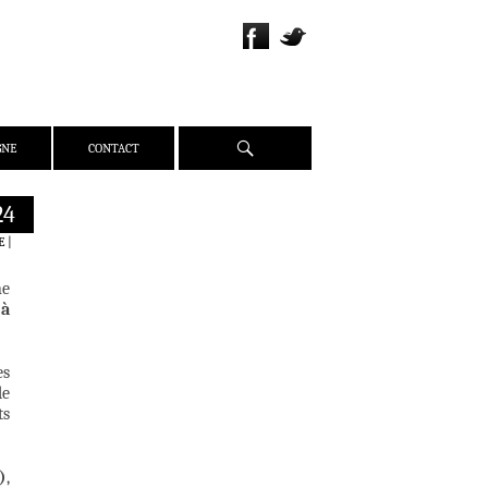
Recherche
GNE
CONTACT
24
QUI SOMMES-NOUS ?
E
|
PRÉSENTATION
ne
ÉQUIPE
 à
PRESSE
PARTENAIRES
es
WEBZINE
de
ts
ACTUALITÉS
CRITIQUES
DOSSIERS
)
,