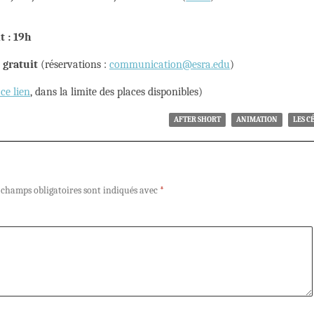
t : 19h
:
gratuit
(réservations :
communication@esra.edu
)
ce lien
, dans la limite des places disponibles)
AFTER SHORT
ANIMATION
LES C
 champs obligatoires sont indiqués avec
*