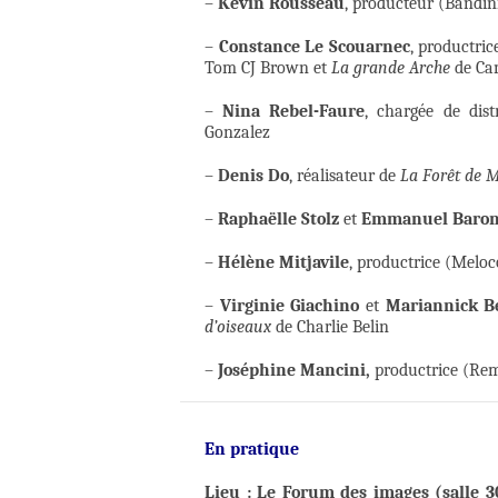
–
Kévin Rousseau
, producteur (Bandin
–
Constance Le Scouarnec
, productri
Tom CJ Brown et
La grande Arche
de Ca
–
Nina Rebel-Faure
, chargée de dis
Gonzalez
–
Denis Do
, réalisateur de
La Forêt de 
–
Raphaëlle Stolz
et
Emmanuel Baro
–
Hélène Mitjavile
, productrice (Meloc
–
Virginie Giachino
et
Mariannick Be
d’oiseaux
de Charlie Belin
–
Joséphine Mancini,
productrice (Re
En pratique
Lieu : Le Forum des images (salle 3