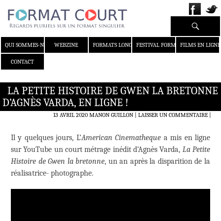
Recherche
ALLER AU CONTENU
QUI SOMMES-NOUS ?
WEBZINE
FORMATS LONGS
FESTIVAL FORMAT COURT
FILMS EN LIGNE
CONTACT
LA PETITE HISTOIRE DE GWEN LA BRETONNE
D’AGNÈS VARDA, EN LIGNE !
13 AVRIL 2020
MANON GUILLON
LAISSER UN COMMENTAIRE
|
Il y quelques jours, L’
American Cinematheque
a mis en ligne
sur YouTube un court métrage inédit d’Agnès Varda,
La Petite
Histoire de Gwen la bretonne
, un an après la disparition de la
réalisatrice- photographe.