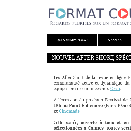
ALLER AU CONTENU
QUI SOMMES-NOUS ?
WEBZINE
NOUVEL AFTER SHORT, SPÉCI
Les After Short de la revue en ligne F
communauté active et dynamique du co
équipes présélectionnées aux
Cesar
.
À l’occasion du prochain
Festival de
19h au Point Éphémère
(Paris, 10ème
et
Cinemads
.
Cette soirée,
ouverte à tous et en 
sélectionnées à Cannes, toutes sect