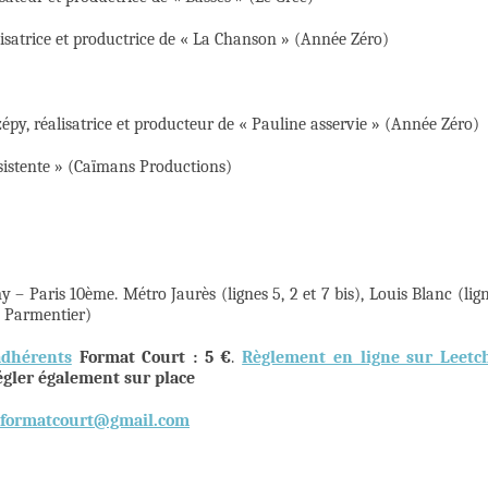
lisatrice et productrice de « La Chanson » (Année Zéro)
épy, réalisatrice et producteur de « Pauline asservie » (Année Zéro)
rsistente » (Caïmans Productions)
 – Paris 10ème. Métro Jaurès (lignes 5, 2 et 7 bis), Louis Blanc (lig
, Parmentier)
adhérents
Format Court : 5 €
.
Règlement en ligne sur Leetc
régler également sur place
tformatcourt@gmail.com