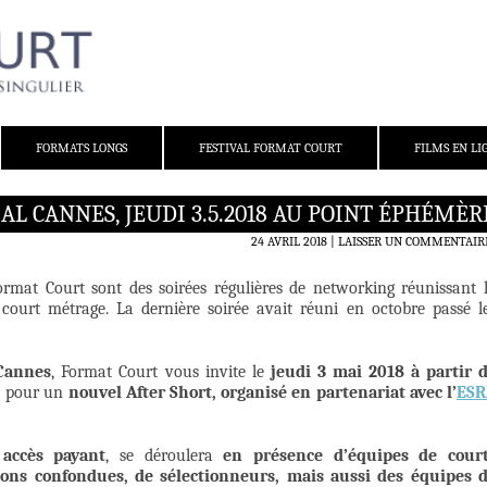
FORMATS LONGS
FESTIVAL FORMAT COURT
FILMS EN LI
AL CANNES, JEUDI 3.5.2018 AU POINT ÉPHÉMÈRE
24 AVRIL 2018
LAISSER UN COMMENTAIR
ormat Court sont des soirées régulières de networking réunissant 
urt métrage. La dernière soirée avait réuni en octobre passé l
 Cannes
, Format Court vous invite le
jeudi 3 mai 2018 à partir 
) pour un
nouvel After Short, organisé en partenariat avec l’
ESR
accès payant
, se déroulera
en présence d’équipes de cour
ions confondues, de sélectionneurs, mais aussi des équipes 