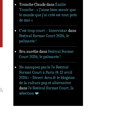
Tronche Claude
dans
Émilie
Tronche : « J’aime bien savoir que
le monde que j’ai créé est tout près
de moi »
C’est trop court – Intervistar
dans
Festival Format Court 2026, le
palmarès !
Bru aurélie
dans
Festival Format
Court 2026, le palmarès !
Ne manquez pas le 7e Festival
Format Court à Paris (8-12 avril
2026) – Direct-Actu.fr le blogzine
de la culture pop et alternative
dans
7e Festival Format Court, la
),
sélection ❤️‍