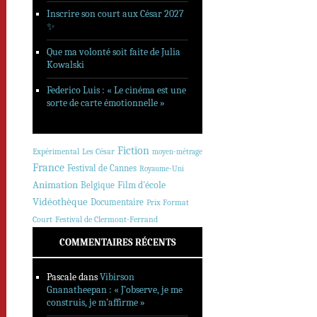
Inscrire son court aux César 2027
✨
Que ma volonté soit faite de Julia
Kowalski
Federico Luis : « Le cinéma est une
sorte de carte émotionnelle »
Fiction
Expérimental
Les César
moyen-métrage
France
Festival de Cannes
Royaume-Uni
Animation
Belgique
Film d'école
Vidéothèque
Documentaire
Prix Format
Court
Festival de Clermont-Ferrand
COMMENTAIRES RÉCENTS
Pascale
dans
Vibirson
Gnanatheepan : « J’observe, je me
construis, je m’affirme »