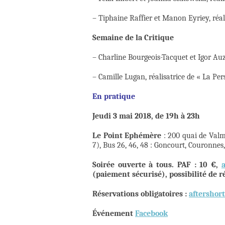
– Tiphaine Raffier et Manon Eyriey, réa
Semaine de la Critique
– Charline Bourgeois-Tacquet et Igor Auz
– Camille Lugan, réalisatrice de « La Pe
En pratique
Jeudi 3 mai 2018, de 19h à 23h
Le Point Ephémère
: 200 quai de Valmy
7), Bus 26, 46, 48 : Goncourt, Couronnes
Soirée ouverte à tous. PAF : 10 €,
(paiement sécurisé), possibilité de 
Réservations obligatoires :
aftershor
Événement
Facebook