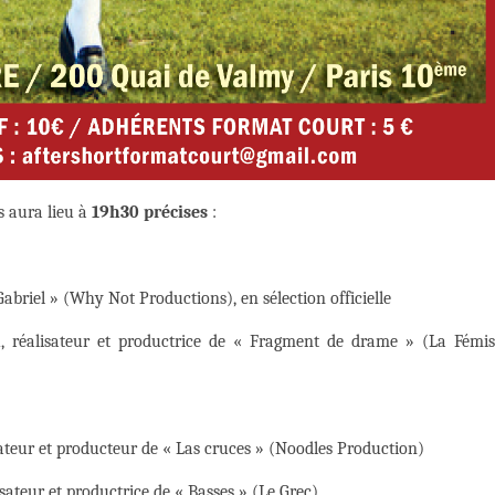
s aura lieu à
19h30 précises
:
briel » (Why Not Productions), en sélection officielle
, réalisateur et productrice de « Fragment de drame » (La Fémis
sateur et producteur de « Las cruces » (Noodles Production)
sateur et productrice de « Basses » (Le Grec)