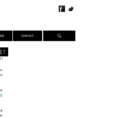
Recherche
GNE
CONTACT
 !
QUI SOMMES-NOUS ?
E
|
PRÉSENTATION
la
ÉQUIPE
es
PRESSE
PARTENAIRES
de
WEBZINE
A
ACTUALITÉS
CRITIQUES
ts
DOSSIERS
de