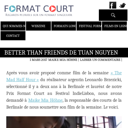
Recherche
ALLER AU CONTENU
QUI SOMMES-NOUS ?
WEBZINE
FORMATS LONGS
FESTIVAL FORMAT COURT
FILMS EN LIGNE
CONTACT
​BETTER THAN FRIENDS DE TUAN NGUYEN
1 MARS 2017
MAIKE MIA HÖHNE
LAISSER UN COMMENTAIRE
|
Après vous avoir proposé comme film de la semaine
« The
Mad Half Hour »
du réalisateur argentin Leonardo Brzezicki,
sélectionné il y a deux ans à la Berlinale et lauréat de notre
Prix Format Court au Festival IndieLisboa, nous avons
demandé à
Maike Mia Höhne
, la responsable des courts de la
Berlinale de nous soumettre son film de la semaine. Le voici.