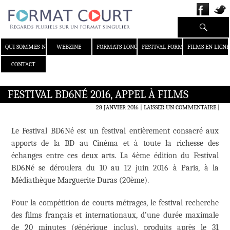
Recherche
ALLER AU CONTENU
QUI SOMMES-NOUS ?
WEBZINE
FORMATS LONGS
FESTIVAL FORMAT COURT
FILMS EN LIGNE
CONTACT
FESTIVAL BD6NÉ 2016, APPEL À FILMS
28 JANVIER 2016
LAISSER UN COMMENTAIRE
|
Le Festival BD6Né est un festival entièrement consacré aux
apports de la BD au Cinéma et à toute la richesse des
échanges entre ces deux arts. La 4ème édition du Festival
BD6Né se déroulera du 10 au 12 juin 2016 à Paris, à la
Médiathèque Marguerite Duras (20ème).
Pour la compétition de courts métrages, le festival recherche
des films français et internationaux, d’une durée maximale
de 20 minutes (générique inclus), produits après le 31