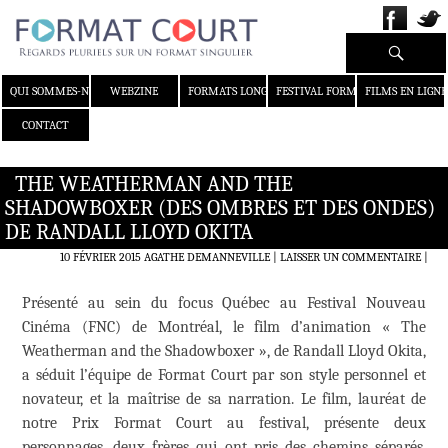
Recherche
ALLER AU CONTENU
QUI SOMMES-NOUS ?
WEBZINE
FORMATS LONGS
FESTIVAL FORMAT COURT
FILMS EN LIGNE
CONTACT
THE WEATHERMAN AND THE
SHADOWBOXER (DES OMBRES ET DES ONDES)
DE RANDALL LLOYD OKITA
10 FÉVRIER 2015
AGATHE DEMANNEVILLE
LAISSER UN COMMENTAIRE
|
Présenté au sein du focus Québec au Festival Nouveau
Cinéma (FNC) de Montréal, le film d’animation « The
Weatherman and the Shadowboxer », de Randall Lloyd Okita,
a séduit l’équipe de Format Court par son style personnel et
novateur, et la maîtrise de sa narration. Le film, lauréat de
notre Prix Format Court au festival, présente deux
personnages, deux frères qui ont pris des chemins séparés,