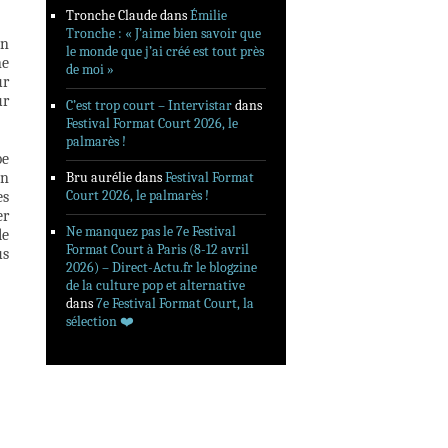
Tronche Claude
dans
Émilie
Tronche : « J’aime bien savoir que
on
le monde que j’ai créé est tout près
ne
de moi »
ur
ur
C’est trop court – Intervistar
dans
Festival Format Court 2026, le
palmarès !
be
en
Bru aurélie
dans
Festival Format
Court 2026, le palmarès !
es
er
Ne manquez pas le 7e Festival
le
Format Court à Paris (8-12 avril
us
2026) – Direct-Actu.fr le blogzine
de la culture pop et alternative
dans
7e Festival Format Court, la
sélection ❤️‍