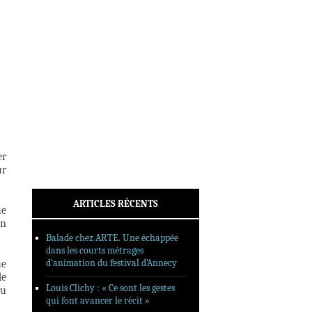
INTERVIEWS
REPORTAGES
SORTIES DVD
FORMATS LONGS
FESTIVAL FORMAT COURT
FILMS EN LIGNE
CONTACT
er
ur
ARTICLES RÉCENTS
ue
un
Balade chez ARTE. Une échappée
dans les courts métrages
d’animation du festival d’Annecy
ue
de
Louis Clichy : « Ce sont les gestes
du
qui font avancer le récit »