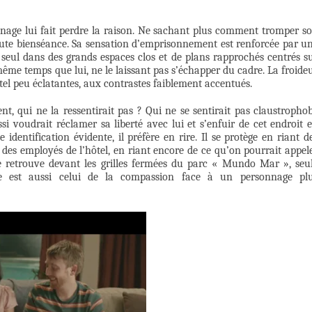
nnage lui fait perdre la raison. Ne sachant plus comment tromper s
 toute bienséance. Sa sensation d’emprisonnement est renforcée par u
 seul dans des grands espaces clos et de plans rapprochés centrés s
ême temps que lui, ne le laissant pas s’échapper du cadre. La froide
tel peu éclatantes, aux contrastes faiblement accentués.
nt, qui ne la ressentirait pas ? Qui ne se sentirait pas claustropho
si voudrait réclamer sa liberté avec lui et s’enfuir de cet endroit 
identification évidente, il préfère en rire. Il se protège en riant d
ité des employés de l’hôtel, en riant encore de ce qu’on pourrait appel
e retrouve devant les grilles fermées du parc « Mundo Mar », seu
re est aussi celui de la compassion face à un personnage pl