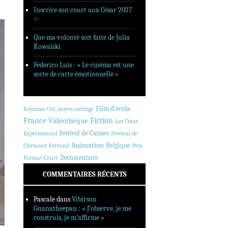
Inscrire son court aux César 2027
✨
Que ma volonté soit faite de Julia
Kowalski
Federico Luis : « Le cinéma est une
sorte de carte émotionnelle »
Film d'école
Royaume-Uni
moyen-métrage
France
Fiction
Vidéothèque
Les César
Festival de Cannes
Expérimental
Festival de
Animation
Belgique
Clermont-Ferrand
Prix
Documentaire
Format Court
COMMENTAIRES RÉCENTS
Pascale
dans
Vibirson
Gnanatheepan : « J’observe, je me
construis, je m’affirme »