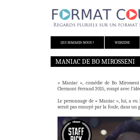
ALLER AU CONTENU
QUI SOMMES-NOUS ?
WEBZINE
MANIAC DE BO MIROSSENI
« Maniac », comédie de Bo Mirosseni s
Clermont-Ferrand 2015, rompt avec l’idée
Le personnage de « Maniac », lui, a eu 
serait pas ennuyé par la foule, dans un 