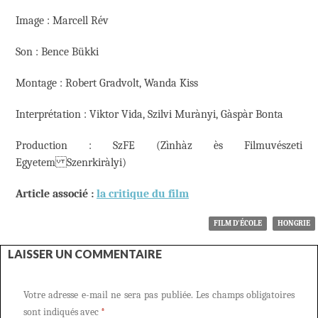
Image : Marcell Rév
Son : Bence Bükki
Montage : Robert Gradvolt, Wanda Kiss
Interprétation : Viktor Vida, Szilvi Murànyi, Gàspàr Bonta
Production : SzFE (Zìnhàz ès Filmuvészeti
Egyetem Szenrkiràlyi)
Article associé :
la critique du film
FILM D'ÉCOLE
HONGRIE
LAISSER UN COMMENTAIRE
Votre adresse e-mail ne sera pas publiée.
Les champs obligatoires
sont indiqués avec
*