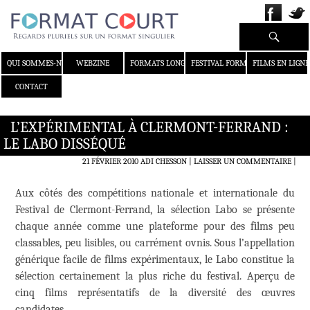
Recherche
ALLER AU CONTENU
QUI SOMMES-NOUS ?
WEBZINE
FORMATS LONGS
FESTIVAL FORMAT COURT
FILMS EN LIGNE
CONTACT
L’EXPÉRIMENTAL À CLERMONT-FERRAND :
LE LABO DISSÉQUÉ
21 FÉVRIER 2010
ADI CHESSON
LAISSER UN COMMENTAIRE
|
Aux côtés des compétitions nationale et internationale du
Festival de Clermont-Ferrand, la sélection Labo se présente
chaque année comme une plateforme pour des films peu
classables, peu lisibles, ou carrément ovnis. Sous l’appellation
générique facile de films expérimentaux, le Labo constitue la
sélection certainement la plus riche du festival. Aperçu de
cinq films représentatifs de la diversité des œuvres
candidates.