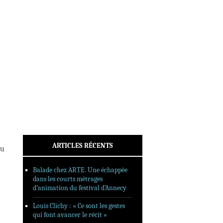
INTERVIEWS
REPORTAGES
SORTIES DVD
FORMATS LONGS
FESTIVAL FORMAT COURT
FILMS EN LIGNE
CONTACT
ARTICLES RÉCENTS
du
Balade chez ARTE. Une échappée
dans les courts métrages
d’animation du festival d’Annecy
Louis Clichy : « Ce sont les gestes
qui font avancer le récit »