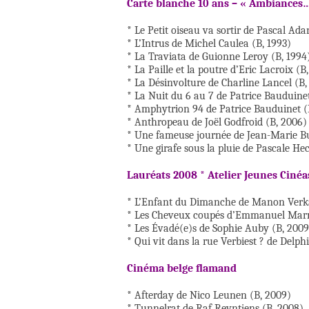
Carte blanche 10 ans – « Ambiances…
* Le Petit oiseau va sortir de Pascal Ada
* L’Intrus de Michel Caulea (B, 1993)
* La Traviata de Guionne Leroy (B, 1994
* La Paille et la poutre d’Eric Lacroix (B
* La Désinvolture de Charline Lancel (B,
* La Nuit du 6 au 7 de Patrice Bauduinet
* Amphytrion 94 de Patrice Bauduinet (
* Anthropeau de Joël Godfroid (B, 2006)
* Une fameuse journée de Jean-Marie Bu
* Une girafe sous la pluie de Pascale He
Lauréats 2008 * Atelier Jeunes Cinéa
* L’Enfant du Dimanche de Manon Verk
* Les Cheveux coupés d’Emmanuel Marr
* Les Évadé(e)s de Sophie Auby (B, 2009
* Qui vit dans la rue Verbiest ? de Delp
Cinéma belge flamand
* Afterday de Nico Leunen (B, 2009)
* Tunnelrat de Raf Reyntjens (B, 2008)