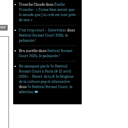
Tronche Claude
dans
Émilie
Tronche : « J’aime bien savoir que
le monde que j’ai créé est tout près
de moi »
FIFF
C’est trop court – Intervistar
dans
Festival Format Court 2026, le
palmarès !
Bru aurélie
dans
Festival Format
Court 2026, le palmarès !
Ne manquez pas le 7e Festival
Format Court à Paris (8-12 avril
2026) – Direct-Actu.fr le blogzine
de la culture pop et alternative
dans
7e Festival Format Court, la
sélection ❤️‍