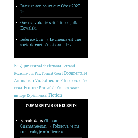
Inscrire son court aux César 2027
✨
Que ma volonté soit faite de Julia
Kowalski
Federico Luis : « Le cinéma est une
sorte de carte émotionnelle »
Belgique
Festival de Clermont-Ferrand
Documentaire
Prix Format Court
Royaume-Uni
Animation
Vidéothèque
Film d'école
Les
France
Festival de Cannes
César
moyen-
Fiction
Expérimental
métrage
COMMENTAIRES RÉCENTS
Pascale
dans
Vibirson
Gnanatheepan : « J’observe, je me
construis, je m’affirme »