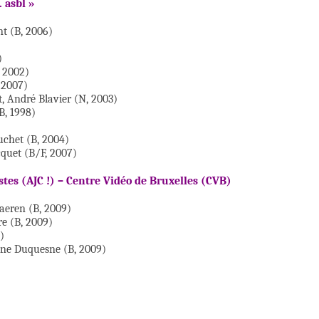
 asbl »
nt (B, 2006)
)
, 2002)
 2007)
, André Blavier (N, 2003)
B, 1998)
chet (B, 2004)
cquet (B/F, 2007)
stes (AJC !) – Centre Vidéo de Bruxelles (CVB)
aeren (B, 2009)
e (B, 2009)
)
hine Duquesne (B, 2009)