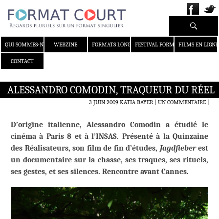
Recherche
ALLER AU CONTENU
QUI SOMMES-NOUS ?
WEBZINE
FORMATS LONGS
FESTIVAL FORMAT COURT
FILMS EN LIGNE
CONTACT
ALESSANDRO COMODIN, TRAQUEUR DU RÉEL
3 JUIN 2009
KATIA BAYER
UN COMMENTAIRE
|
D’origine italienne, Alessandro Comodin a étudié le
cinéma à Paris 8 et à l’INSAS. Présenté à la Quinzaine
des Réalisateurs, son film de fin d’études,
Jagdfieber
est
un documentaire sur la chasse, ses traques, ses rituels,
ses gestes, et ses silences. Rencontre avant Cannes.