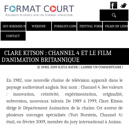
Recherche
ALLER AU CONTENU
QUI SOMMES-NOUS ?
WEBZINE
FORMATS LONGS
FESTIVAL FORMAT COURT
FILMS EN LIGNE
CONTACT
CLARE KITSON : CHANNEL 4 ET LE FILM
D’ANIMATION BRITANNIQUE
12 AVRIL 2009
KATIA BAYER
LAISSER UN COMMENTAIRE
|
En 1982, une nouvelle chaîne de télévision apparaît dans le
paysage audiovisuel anglais. Son nom : Channel 4. Ses valeurs
: innovation, créativité, expérimentation, originalité,
subversion, nouveaux talents. De 1989 à 1999, Clare Kitson
dirige le Département Animation de la chaîne. Cet auteur de
plusieurs ouvrages spécialisés (Yuri Norstein, Channel 4)
était, en février 2009, membre du jury international à Anima.