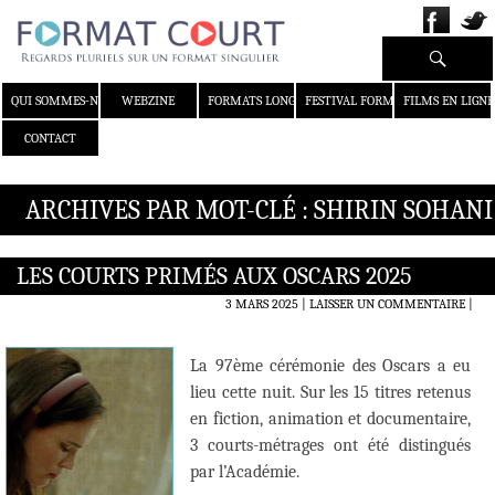
Recherche
ALLER AU CONTENU
QUI SOMMES-NOUS ?
WEBZINE
FORMATS LONGS
FESTIVAL FORMAT COURT
FILMS EN LIGNE
CONTACT
ARCHIVES PAR MOT-CLÉ : SHIRIN SOHANI
LES COURTS PRIMÉS AUX OSCARS 2025
3 MARS 2025
LAISSER UN COMMENTAIRE
|
La 97ème cérémonie des Oscars a eu
lieu cette nuit. Sur les 15 titres retenus
en fiction, animation et documentaire,
3 courts-métrages ont été distingués
par l’Académie.