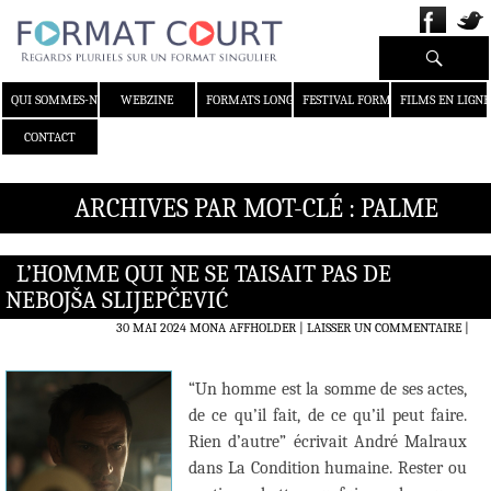
Recherche
ALLER AU CONTENU
QUI SOMMES-NOUS ?
WEBZINE
FORMATS LONGS
FESTIVAL FORMAT COURT
FILMS EN LIGNE
CONTACT
ARCHIVES PAR MOT-CLÉ : PALME
L’HOMME QUI NE SE TAISAIT PAS DE
NEBOJŠA SLIJEPČEVIĆ
30 MAI 2024
MONA AFFHOLDER
LAISSER UN COMMENTAIRE
|
“Un homme est la somme de ses actes,
de ce qu’il fait, de ce qu’il peut faire.
Rien d’autre” écrivait André Malraux
dans La Condition humaine. Rester ou