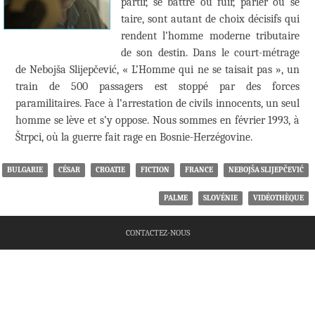
partir, se battre ou fuir, parler ou se
taire, sont autant de choix décisifs qui
rendent l’homme moderne tributaire
de son destin. Dans le court-métrage
de Nebojša Slijepčević, « L’Homme qui ne se taisait pas », un
train de 500 passagers est stoppé par des forces
paramilitaires. Face à l’arrestation de civils innocents, un seul
homme se lève et s’y oppose. Nous sommes en février 1993, à
Štrpci, où la guerre fait rage en Bosnie-Herzégovine.
BULGARIE
CÉSAR
CROATIE
FICTION
FRANCE
NEBOJŠA SLIJEPČEVIĆ
PALME
SLOVÉNIE
VIDÉOTHÈQUE
CONTACTEZ-NOUS