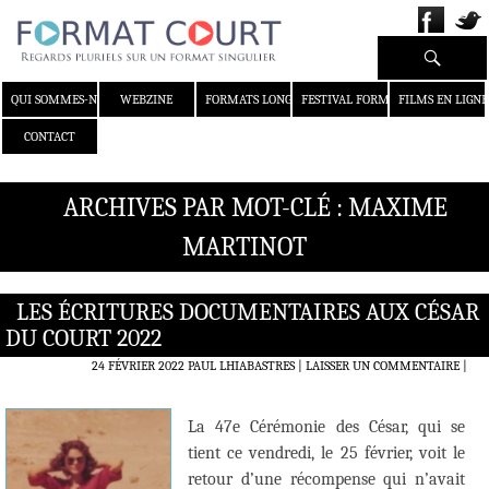
Recherche
ALLER AU CONTENU
QUI SOMMES-NOUS ?
WEBZINE
FORMATS LONGS
FESTIVAL FORMAT COURT
FILMS EN LIGNE
CONTACT
ARCHIVES PAR MOT-CLÉ : MAXIME
MARTINOT
LES ÉCRITURES DOCUMENTAIRES AUX CÉSAR
DU COURT 2022
24 FÉVRIER 2022
PAUL LHIABASTRES
LAISSER UN COMMENTAIRE
|
La 47e Cérémonie des César, qui se
tient ce vendredi, le 25 février, voit le
retour d’une récompense qui n’avait